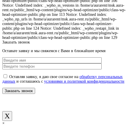
head-optimizer/public/class-wp-head-optimizer-public.php on line 106
Notice: Undefined index: _wpho_ss_vesions in /home/a/aurarent/msk.aura-
rent.ru/public_html/wp-content/plugins/wp-head-optimizer/public/class-wp-
head-optimizer-public.php on line 113 Notice: Undefined index:
_wpho_np_urls in /home/a/aurarent/msk.aura-rent.ru/public_html/wp-
content/plugins/wp-head-optimizer/public/class-wp-head-optimizer-
public.php on line 124 Notice: Undefined index: _wpho_restapi_link in
/home/a/aurarent/msk.aura-rent.ru/public_html/wp-content/plugins/wp-
head-optimizer/public/class-wp-head-optimizer-public.php on line 129
Заказать звонок
Оставьте заявку и мы свяжемся с Вами в ближайшее время
Оставляя заявку, я даю свое согласие на
обработку персональных
данных
и соглашаюсь с
условиями и политикой конфиденциальности
X
×