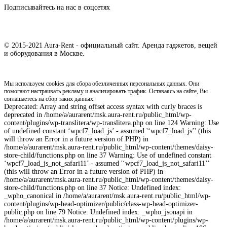
Подписывайтесь на нас в соцсетях
© 2015-2021 Aura-Rent - официальный сайт. Аренда гаджетов, вещей
и оборудования в Москве.
Мы используем cookies для сбора обезличенных персональных данных. Они
помогают настраивать рекламу и анализировать трафик. Оставаясь на сайте, Вы
соглашаетесь на сбор таких данных.
Deprecated: Array and string offset access syntax with curly braces is
deprecated in /home/a/aurarent/msk.aura-rent.ru/public_html/wp-
content/plugins/wp-translitera/wp-translitera.php on line 124 Warning: Use
of undefined constant ‘wpcf7_load_js’ - assumed '‘wpcf7_load_js’' (this
will throw an Error in a future version of PHP) in
/home/a/aurarent/msk.aura-rent.ru/public_html/wp-content/themes/daisy-
store-child/functions.php on line 37 Warning: Use of undefined constant
‘wpcf7_load_js_not_safari11’ - assumed '‘wpcf7_load_js_not_safari11’'
(this will throw an Error in a future version of PHP) in
/home/a/aurarent/msk.aura-rent.ru/public_html/wp-content/themes/daisy-
store-child/functions.php on line 37 Notice: Undefined index:
_wpho_canonical in /home/a/aurarent/msk.aura-rent.ru/public_html/wp-
content/plugins/wp-head-optimizer/public/class-wp-head-optimizer-
public.php on line 79 Notice: Undefined index: _wpho_jsonapi in
/home/a/aurarent/msk.aura-rent.ru/public_html/wp-content/plugins/wp-