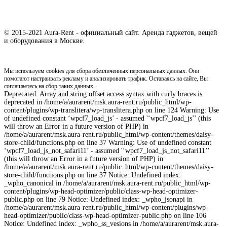
© 2015-2021 Aura-Rent - официальный сайт. Аренда гаджетов, вещей
и оборудования в Москве.
Мы используем cookies для сбора обезличенных персональных данных. Они
помогают настраивать рекламу и анализировать трафик. Оставаясь на сайте, Вы
соглашаетесь на сбор таких данных.
Deprecated: Array and string offset access syntax with curly braces is
deprecated in /home/a/aurarent/msk.aura-rent.ru/public_html/wp-
content/plugins/wp-translitera/wp-translitera.php on line 124 Warning: Use
of undefined constant ‘wpcf7_load_js’ - assumed '‘wpcf7_load_js’' (this
will throw an Error in a future version of PHP) in
/home/a/aurarent/msk.aura-rent.ru/public_html/wp-content/themes/daisy-
store-child/functions.php on line 37 Warning: Use of undefined constant
‘wpcf7_load_js_not_safari11’ - assumed '‘wpcf7_load_js_not_safari11’'
(this will throw an Error in a future version of PHP) in
/home/a/aurarent/msk.aura-rent.ru/public_html/wp-content/themes/daisy-
store-child/functions.php on line 37 Notice: Undefined index:
_wpho_canonical in /home/a/aurarent/msk.aura-rent.ru/public_html/wp-
content/plugins/wp-head-optimizer/public/class-wp-head-optimizer-
public.php on line 79 Notice: Undefined index: _wpho_jsonapi in
/home/a/aurarent/msk.aura-rent.ru/public_html/wp-content/plugins/wp-
head-optimizer/public/class-wp-head-optimizer-public.php on line 106
Notice: Undefined index: _wpho_ss_vesions in /home/a/aurarent/msk.aura-