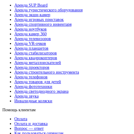
Аренда SUP Board
Аренда туристического оборудования
Аренда экшн-камер
Аренда игровых приставок
Аренда спортивного инвентаря
Аренда ноутбуков
Аренда камер 360
Аренда телевизоров
Аренда VR-очков
Аренда планшетов
Аренда стабилизаторов
Аренда квадрокоптеров
Аренда металлоискателей
Аренда проекторов
Аренда строительного инструмента
Аренда телефонов
Аренда товаров для детей
Аренда фототехники
Аренда светодиодного экрана
Аренда звука
Инвалидные коляски
Помощь клиентам
Оплата
Оплата и доставка
Вопрос — ответ
Как пользоваться сервисом