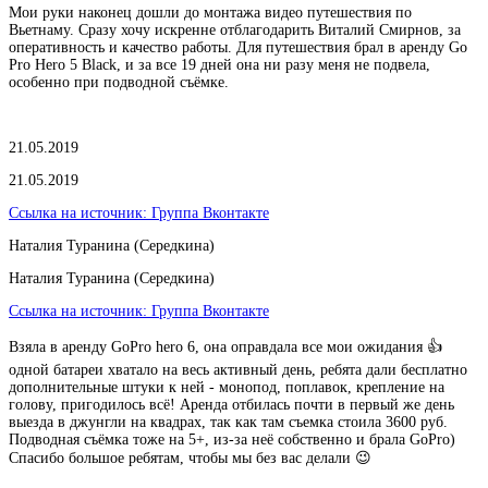
Мои руки наконец дошли до монтажа видео путешествия по
Вьетнаму. Сразу хочу искренне отблагодарить Виталий Смирнов, за
оперативность и качество работы. Для путешествия брал в аренду Go
Pro Hero 5 Black, и за все 19 дней она ни разу меня не подвела,
особенно при подводной съёмке.
21.05.2019
21.05.2019
Ссылка на источник:
Группа Вконтакте
Наталия Туранина (Середкина)
Наталия Туранина (Середкина)
Ссылка на источник:
Группа Вконтакте
Взяла в аренду GoPro hero 6, она оправдала все мои ожидания 👍
одной батареи хватало на весь активный день, ребята дали бесплатно
дополнительные штуки к ней - монопод, поплавок, крепление на
голову, пригодилось всё! Аренда отбилась почти в первый же день
выезда в джунгли на квадрах, так как там съемка стоила 3600 руб.
Подводная съёмка тоже на 5+, из-за неё собственно и брала GoPro)
Спасибо большое ребятам, чтобы мы без вас делали 😉