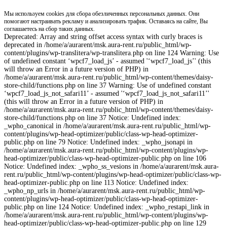
Мы используем cookies для сбора обезличенных персональных данных. Они
помогают настраивать рекламу и анализировать трафик. Оставаясь на сайте, Вы
соглашаетесь на сбор таких данных.
Deprecated: Array and string offset access syntax with curly braces is
deprecated in /home/a/aurarent/msk.aura-rent.ru/public_html/wp-
content/plugins/wp-translitera/wp-translitera.php on line 124 Warning: Use
of undefined constant ‘wpcf7_load_js’ - assumed '‘wpcf7_load_js’' (this
will throw an Error in a future version of PHP) in
/home/a/aurarent/msk.aura-rent.ru/public_html/wp-content/themes/daisy-
store-child/functions.php on line 37 Warning: Use of undefined constant
‘wpcf7_load_js_not_safari11’ - assumed '‘wpcf7_load_js_not_safari11’'
(this will throw an Error in a future version of PHP) in
/home/a/aurarent/msk.aura-rent.ru/public_html/wp-content/themes/daisy-
store-child/functions.php on line 37 Notice: Undefined index:
_wpho_canonical in /home/a/aurarent/msk.aura-rent.ru/public_html/wp-
content/plugins/wp-head-optimizer/public/class-wp-head-optimizer-
public.php on line 79 Notice: Undefined index: _wpho_jsonapi in
/home/a/aurarent/msk.aura-rent.ru/public_html/wp-content/plugins/wp-
head-optimizer/public/class-wp-head-optimizer-public.php on line 106
Notice: Undefined index: _wpho_ss_vesions in /home/a/aurarent/msk.aura-
rent.ru/public_html/wp-content/plugins/wp-head-optimizer/public/class-wp-
head-optimizer-public.php on line 113 Notice: Undefined index:
_wpho_np_urls in /home/a/aurarent/msk.aura-rent.ru/public_html/wp-
content/plugins/wp-head-optimizer/public/class-wp-head-optimizer-
public.php on line 124 Notice: Undefined index: _wpho_restapi_link in
/home/a/aurarent/msk.aura-rent.ru/public_html/wp-content/plugins/wp-
head-optimizer/public/class-wp-head-optimizer-public.php on line 129