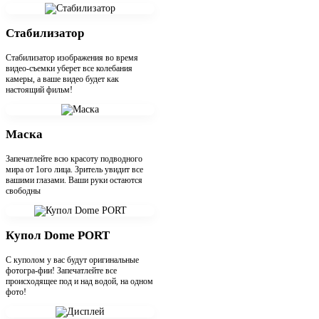
Стабилизатор
Стабилизатор изображения во время
видео-съемки уберет все колебания
камеры, а ваше видео будет как
настоящий фильм!
Маска
Запечатлейте всю красоту подводного
мира от 1ого лица. Зритель увидит все
вашими глазами. Ваши руки остаются
свободны
Купол Dome PORT
С куполом у вас будут оригинальные
фотогра-фии! Запечатлейте все
происходящее под и над водой, на одном
фото!