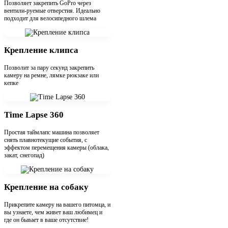
Позволяет закрепить GoPro через
вентили-руемые отверстия. Идеально
подходит для велосипедного шлема
Крепление клипса
Позволит за пару секунд закрепить
камеру на ремне, лямке рюкзаке или
кепке
Time Lapse 360
Простая таймлапс машина позволяет
снять плавнотекущие события, с
эффектом перемещения камеры (облака,
закат, снегопад)
Крепление на собаку
Прикрепите камеру на вашего питомца, и
вы узнаете, чем живет ваш любимец и
где он бывает в ваше отсутствие!