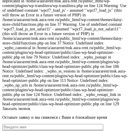
deprecated in /home/a/aurarent/msk.aura-rent.ru/public_html/wp-
content/plugins/wp-translitera/wp-translitera.php on line 124 Warning: Use
of undefined constant ‘wpcf7_load_js’ - assumed '‘wpcf7_load_js’' (this
will throw an Error in a future version of PHP) in
/home/a/aurarent/msk.aura-rent.ru/public_html/wp-content/themes/daisy-
store-child/functions.php on line 37 Warning: Use of undefined constant
‘wpcf7_load_js_not_safari11’ - assumed '‘wpcf7_load_js_not_safari11’'
(this will throw an Error in a future version of PHP) in
/home/a/aurarent/msk.aura-rent.ru/public_html/wp-content/themes/daisy-
store-child/functions.php on line 37 Notice: Undefined index:
_wpho_canonical in /home/a/aurarent/msk.aura-rent.ru/public_html/wp-
content/plugins/wp-head-optimizer/public/class-wp-head-optimizer-
public.php on line 79 Notice: Undefined index: _wpho_jsonapi in
/home/a/aurarent/msk.aura-rent.ru/public_html/wp-content/plugins/wp-
head-optimizer/public/class-wp-head-optimizer-public.php on line 106
Notice: Undefined index: _wpho_ss_vesions in /home/a/aurarent/msk.aura-
rent.ru/public_html/wp-content/plugins/wp-head-optimizer/public/class-wp-
head-optimizer-public.php on line 113 Notice: Undefined index:
_wpho_np_urls in /home/a/aurarent/msk.aura-rent.ru/public_html/wp-
content/plugins/wp-head-optimizer/public/class-wp-head-optimizer-
public.php on line 124 Notice: Undefined index: _wpho_restapi_link in
/home/a/aurarent/msk.aura-rent.ru/public_html/wp-content/plugins/wp-
head-optimizer/public/class-wp-head-optimizer-public.php on line 129
Заказать звонок
Оставьте заявку и мы свяжемся с Вами в ближайшее время