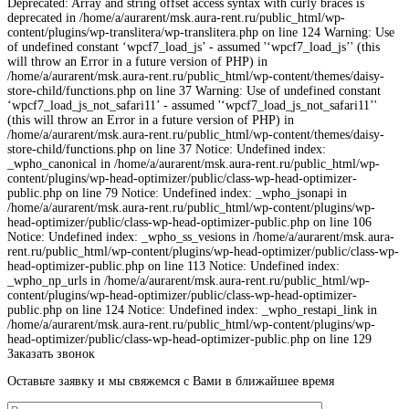
Deprecated: Array and string offset access syntax with curly braces is
deprecated in /home/a/aurarent/msk.aura-rent.ru/public_html/wp-
content/plugins/wp-translitera/wp-translitera.php on line 124 Warning: Use
of undefined constant ‘wpcf7_load_js’ - assumed '‘wpcf7_load_js’' (this
will throw an Error in a future version of PHP) in
/home/a/aurarent/msk.aura-rent.ru/public_html/wp-content/themes/daisy-
store-child/functions.php on line 37 Warning: Use of undefined constant
‘wpcf7_load_js_not_safari11’ - assumed '‘wpcf7_load_js_not_safari11’'
(this will throw an Error in a future version of PHP) in
/home/a/aurarent/msk.aura-rent.ru/public_html/wp-content/themes/daisy-
store-child/functions.php on line 37 Notice: Undefined index:
_wpho_canonical in /home/a/aurarent/msk.aura-rent.ru/public_html/wp-
content/plugins/wp-head-optimizer/public/class-wp-head-optimizer-
public.php on line 79 Notice: Undefined index: _wpho_jsonapi in
/home/a/aurarent/msk.aura-rent.ru/public_html/wp-content/plugins/wp-
head-optimizer/public/class-wp-head-optimizer-public.php on line 106
Notice: Undefined index: _wpho_ss_vesions in /home/a/aurarent/msk.aura-
rent.ru/public_html/wp-content/plugins/wp-head-optimizer/public/class-wp-
head-optimizer-public.php on line 113 Notice: Undefined index:
_wpho_np_urls in /home/a/aurarent/msk.aura-rent.ru/public_html/wp-
content/plugins/wp-head-optimizer/public/class-wp-head-optimizer-
public.php on line 124 Notice: Undefined index: _wpho_restapi_link in
/home/a/aurarent/msk.aura-rent.ru/public_html/wp-content/plugins/wp-
head-optimizer/public/class-wp-head-optimizer-public.php on line 129
Заказать звонок
Оставьте заявку и мы свяжемся с Вами в ближайшее время