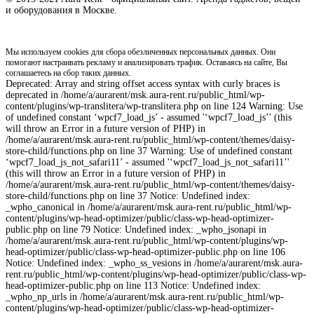
и оборудования в Москве.
Мы используем cookies для сбора обезличенных персональных данных. Они
помогают настраивать рекламу и анализировать трафик. Оставаясь на сайте, Вы
соглашаетесь на сбор таких данных.
Deprecated: Array and string offset access syntax with curly braces is
deprecated in /home/a/aurarent/msk.aura-rent.ru/public_html/wp-
content/plugins/wp-translitera/wp-translitera.php on line 124 Warning: Use
of undefined constant ‘wpcf7_load_js’ - assumed '‘wpcf7_load_js’' (this
will throw an Error in a future version of PHP) in
/home/a/aurarent/msk.aura-rent.ru/public_html/wp-content/themes/daisy-
store-child/functions.php on line 37 Warning: Use of undefined constant
‘wpcf7_load_js_not_safari11’ - assumed '‘wpcf7_load_js_not_safari11’'
(this will throw an Error in a future version of PHP) in
/home/a/aurarent/msk.aura-rent.ru/public_html/wp-content/themes/daisy-
store-child/functions.php on line 37 Notice: Undefined index:
_wpho_canonical in /home/a/aurarent/msk.aura-rent.ru/public_html/wp-
content/plugins/wp-head-optimizer/public/class-wp-head-optimizer-
public.php on line 79 Notice: Undefined index: _wpho_jsonapi in
/home/a/aurarent/msk.aura-rent.ru/public_html/wp-content/plugins/wp-
head-optimizer/public/class-wp-head-optimizer-public.php on line 106
Notice: Undefined index: _wpho_ss_vesions in /home/a/aurarent/msk.aura-
rent.ru/public_html/wp-content/plugins/wp-head-optimizer/public/class-wp-
head-optimizer-public.php on line 113 Notice: Undefined index:
_wpho_np_urls in /home/a/aurarent/msk.aura-rent.ru/public_html/wp-
content/plugins/wp-head-optimizer/public/class-wp-head-optimizer-