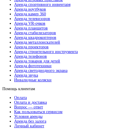
Аренда спортивного инвентаря
Аренда ноутбуков
Аренда камер 360
Аренда телевизоров
Аренда VR-очков
Аренда планшетов
Аренда стабилизаторов
Аренда квадрокоптеров
Аренда металлоискателей
Аренда проекторов
Аренда строительного инструмента
Аренда телефонов
Аренда товаров для детей
Аренда фототехники
Аренда светодиодного экрана
Аренда звука
Инвалидные коляски
Помощь клиентам
Оплата
Оплата и доставка
Вопрос — ответ
Как пользоваться сервисом
Условия аренды
Аренда без залога
Личный кабинет