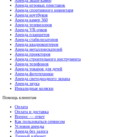
Аренда экшн-камер
Аренда игровых приставок
Аренда спортивного инвентаря
Аренда ноутбуков
Аренда камер 360
Аренда телевизоров
Аренда VR-очков
Аренда планшетов
Аренда стабилизаторов
Аренда квадрокоптеров
Аренда металлоискателей
Аренда проекторов
Аренда строительного инструмента
Аренда телефонов
Аренда товаров для детей
Аренда фототехники
Аренда светодиодного экрана
Аренда звука
Инвалидные коляски
Помощь клиентам
Оплата
Оплата и доставка
Вопрос — ответ
Как пользоваться сервисом
Условия аренды
Аренда без залога
Личный кабинет