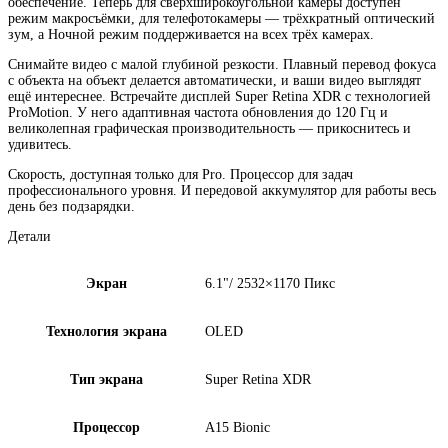
обеспечение. Теперь для сверхшироко­угольной камеры доступен
режим макросъёмки, для телефото­камеры — трёхкратный оптический
зум, а Ночной режим поддерживается на всех трёх камерах.
Снимайте видео с малой глубиной резкости. Плавный перевод фокуса
с объекта на объект делается автоматически, и ваши видео выглядят
ещё интереснее. Встречайте дисплей Super Retina XDR с технологией
ProMotion. У него адаптивная частота обновления до 120 Гц и
великолепная графическая производительность — прикоснитесь и
удивитесь.
Скорость, доступная только для Pro. Процессор для задач
профессиона­льного уровня. И передовой аккумулятор для работы весь
день без подзарядки.
Детали
Экран
6.1"/ 2532×1170 Пикс
Технология экрана
OLED
Тип экрана
Super Retina XDR
Процессор
A15 Bionic