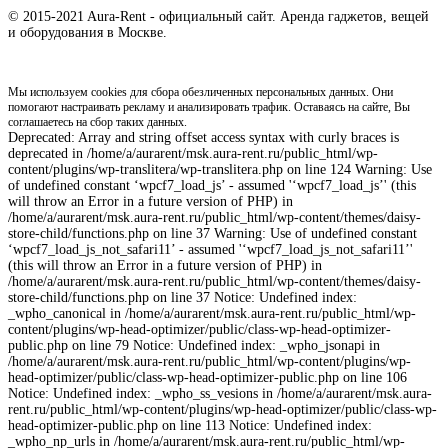
© 2015-2021 Aura-Rent - официальный сайт. Аренда гаджетов, вещей
и оборудования в Москве.
Мы используем cookies для сбора обезличенных персональных данных. Они
помогают настраивать рекламу и анализировать трафик. Оставаясь на сайте, Вы
соглашаетесь на сбор таких данных.
Deprecated: Array and string offset access syntax with curly braces is
deprecated in /home/a/aurarent/msk.aura-rent.ru/public_html/wp-
content/plugins/wp-translitera/wp-translitera.php on line 124 Warning: Use
of undefined constant ‘wpcf7_load_js’ - assumed '‘wpcf7_load_js’' (this
will throw an Error in a future version of PHP) in
/home/a/aurarent/msk.aura-rent.ru/public_html/wp-content/themes/daisy-
store-child/functions.php on line 37 Warning: Use of undefined constant
‘wpcf7_load_js_not_safari11’ - assumed '‘wpcf7_load_js_not_safari11’'
(this will throw an Error in a future version of PHP) in
/home/a/aurarent/msk.aura-rent.ru/public_html/wp-content/themes/daisy-
store-child/functions.php on line 37 Notice: Undefined index:
_wpho_canonical in /home/a/aurarent/msk.aura-rent.ru/public_html/wp-
content/plugins/wp-head-optimizer/public/class-wp-head-optimizer-
public.php on line 79 Notice: Undefined index: _wpho_jsonapi in
/home/a/aurarent/msk.aura-rent.ru/public_html/wp-content/plugins/wp-
head-optimizer/public/class-wp-head-optimizer-public.php on line 106
Notice: Undefined index: _wpho_ss_vesions in /home/a/aurarent/msk.aura-
rent.ru/public_html/wp-content/plugins/wp-head-optimizer/public/class-wp-
head-optimizer-public.php on line 113 Notice: Undefined index:
_wpho_np_urls in /home/a/aurarent/msk.aura-rent.ru/public_html/wp-