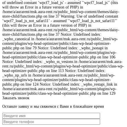
of undefined constant ‘wpcf7_load_js’ - assumed '‘wpcf7_load_js’' (this
will throw an Error in a future version of PHP) in
/home/a/aurarent/msk.aura-rent.ru/public_html/wp-content/themes/daisy-
store-child/functions.php on line 37 Warning: Use of undefined constant
‘wpcf7_load_js_not_safari11’ - assumed '‘wpcf7_load_js_not_safari11’'
(this will throw an Error in a future version of PHP) in
/home/a/aurarent/msk.aura-rent.ru/public_html/wp-content/themes/daisy-
store-child/functions.php on line 37 Notice: Undefined index:
_wpho_canonical in /home/a/aurarent/msk.aura-rent.ru/public_html/wp-
content/plugins/wp-head-optimizer/public/class-wp-head-optimizer-
public.php on line 79 Notice: Undefined index: _wpho_jsonapi in
/home/a/aurarent/msk.aura-rent.ru/public_html/wp-content/plugins/wp-
head-optimizer/public/class-wp-head-optimizer-public.php on line 106
Notice: Undefined index: _wpho_ss_vesions in /home/a/aurarent/msk.aura-
rent.ru/public_html/wp-content/plugins/wp-head-optimizer/public/class-wp-
head-optimizer-public.php on line 113 Notice: Undefined index:
_wpho_np_urls in /home/a/aurarent/msk.aura-rent.ru/public_html/wp-
content/plugins/wp-head-optimizer/public/class-wp-head-optimizer-
public.php on line 124 Notice: Undefined index: _wpho_restapi_link in
/home/a/aurarent/msk.aura-rent.ru/public_html/wp-content/plugins/wp-
head-optimizer/public/class-wp-head-optimizer-public.php on line 129
Заказать звонок
Оставьте заявку и мы свяжемся с Вами в ближайшее время