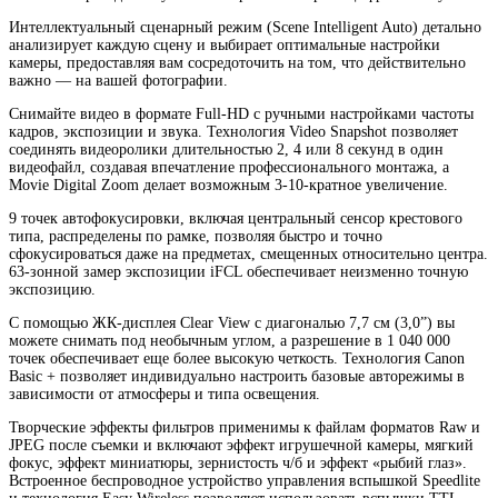
Интеллектуальный сценарный режим (Scene Intelligent Auto) детально
анализирует каждую сцену и выбирает оптимальные настройки
камеры, предоставляя вам сосредоточить на том, что действительно
важно — на вашей фотографии.
Снимайте видео в формате Full-HD с ручными настройками частоты
кадров, экспозиции и звука. Технология Video Snapshot позволяет
соединять видеоролики длительностью 2, 4 или 8 секунд в один
видеофайл, создавая впечатление профессионального монтажа, а
Movie Digital Zoom делает возможным 3-10-кратное увеличение.
9 точек автофокусировки, включая центральный сенсор крестового
типа, распределены по рамке, позволяя быстро и точно
сфокусироваться даже на предметах, смещенных относительно центра.
63-зонной замер экспозиции iFCL обеспечивает неизменно точную
экспозицию.
С помощью ЖК-дисплея Clear View с диагональю 7,7 см (3,0”) вы
можете снимать под необычным углом, а разрешение в 1 040 000
точек обеспечивает еще более высокую четкость. Технология Canon
Basic + позволяет индивидуально настроить базовые авторежимы в
зависимости от атмосферы и типа освещения.
Творческие эффекты фильтров применимы к файлам форматов Raw и
JPEG после съемки и включают эффект игрушечной камеры, мягкий
фокус, эффект миниатюры, зернистость ч/б и эффект «рыбий глаз».
Встроенное беспроводное устройство управления вспышкой Speedlite