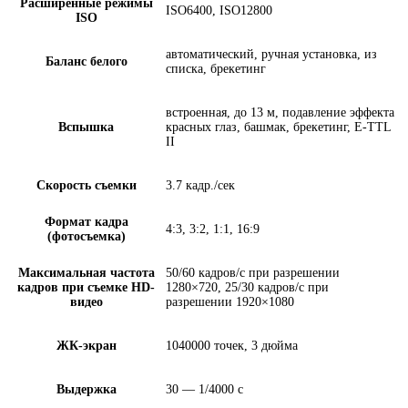
Расширенные режимы
ISO6400, ISO12800
ISO
автоматический, ручная установка, из
Баланс белого
списка, брекетинг
встроенная, до 13 м, подавление эффекта
Вспышка
красных глаз, башмак, брекетинг, E-TTL
II
Скорость съемки
3.7 кадр./сек
Формат кадра
4:3, 3:2, 1:1, 16:9
(фотосъемка)
Максимальная частота
50/60 кадров/с при разрешении
кадров при съемке HD-
1280×720, 25/30 кадров/с при
видео
разрешении 1920×1080
ЖК-экран
1040000 точек, 3 дюйма
Выдержка
30 — 1/4000 с