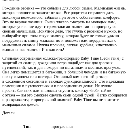
Рождение ребенка — это событие для любой семьи. Маленькая жизнь,
которая полностью зависит от вас. Все родители стараются дать
максимум возможного, забывая при этом о собственном комфорте.
Это не верная позиция. Очень тяжело смотреть на молодых мам,
которые уставшие идут с громоздкими колясками на прогулку со
своими малышами. Понятное дело, что гулять с ребенком нужно, но
выбирайте при этом такую коляску, которая будет не только удачно
поддерживать спину малыша, но и поможет вам передвигаться с
меньшими силами. Нужна прочная, легкая, удобная, качественно
выполненная коляска. И такая есть!
Стильная современная коляска-трансформер Baby Time (Беби тайм) с
защитой от солнца, дождя или ветра подойдет как для далеких
путешествий, так и для походов по магазинам и местных прогулок.
Она легко помещается в багажник, в большой чемодан и на багажную
полку самолета или поездка. Отличный компактный размер
в сложенном состоянии и высокая функциональность. Это надежный
помощник в путешествиях и в повседневных делах. Не нужно
просить близких или знакомых спустить коляску «Беби тайм»
с этажа — вы это сможете сделать сами одной рукой. Легко собирается
и раскрывается, с прогулочной коляской Baby Time вы не захотите
возвращаться домой.
Детали
Тип
прогулочная