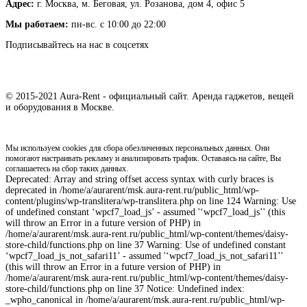
Адрес:
г. Москва, м. Беговая, ул. Розанова, дом 4, офис 5
Мы работаем:
пн-вс. с 10:00 до 22:00
Подписывайтесь на нас в соцсетях
© 2015-2021 Aura-Rent - официальный сайт. Аренда гаджетов, вещей
и оборудования в Москве.
Мы используем cookies для сбора обезличенных персональных данных. Они
помогают настраивать рекламу и анализировать трафик. Оставаясь на сайте, Вы
соглашаетесь на сбор таких данных.
Deprecated: Array and string offset access syntax with curly braces is
deprecated in /home/a/aurarent/msk.aura-rent.ru/public_html/wp-
content/plugins/wp-translitera/wp-translitera.php on line 124 Warning: Use
of undefined constant ‘wpcf7_load_js’ - assumed '‘wpcf7_load_js’' (this
will throw an Error in a future version of PHP) in
/home/a/aurarent/msk.aura-rent.ru/public_html/wp-content/themes/daisy-
store-child/functions.php on line 37 Warning: Use of undefined constant
‘wpcf7_load_js_not_safari11’ - assumed '‘wpcf7_load_js_not_safari11’'
(this will throw an Error in a future version of PHP) in
/home/a/aurarent/msk.aura-rent.ru/public_html/wp-content/themes/daisy-
store-child/functions.php on line 37 Notice: Undefined index:
_wpho_canonical in /home/a/aurarent/msk.aura-rent.ru/public_html/wp-