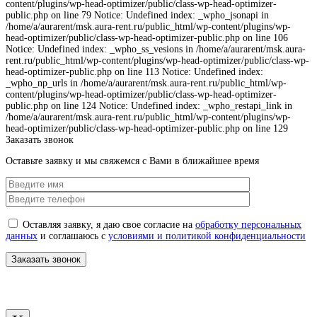
content/plugins/wp-head-optimizer/public/class-wp-head-optimizer-
public.php on line 79 Notice: Undefined index: _wpho_jsonapi in
/home/a/aurarent/msk.aura-rent.ru/public_html/wp-content/plugins/wp-
head-optimizer/public/class-wp-head-optimizer-public.php on line 106
Notice: Undefined index: _wpho_ss_vesions in /home/a/aurarent/msk.aura-
rent.ru/public_html/wp-content/plugins/wp-head-optimizer/public/class-wp-
head-optimizer-public.php on line 113 Notice: Undefined index:
_wpho_np_urls in /home/a/aurarent/msk.aura-rent.ru/public_html/wp-
content/plugins/wp-head-optimizer/public/class-wp-head-optimizer-
public.php on line 124 Notice: Undefined index: _wpho_restapi_link in
/home/a/aurarent/msk.aura-rent.ru/public_html/wp-content/plugins/wp-
head-optimizer/public/class-wp-head-optimizer-public.php on line 129
Заказать звонок
Оставьте заявку и мы свяжемся с Вами в ближайшее время
Оставляя заявку, я даю свое согласие на
обработку персональных
данных
и соглашаюсь с
условиями и политикой конфиденциальности