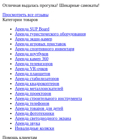
Отличная выдалась прогулка! Шикарные самокаты!
Просмотреть все отзывы
Категории товаров
Аренда SUP Board
Аренда туристического оборудования
Аренда экшн-камер
Аренда игровых приставок
Аренда спортивного инвентаря
Аренда ноутбуков
Аренда камер 360
Аренда телевизоров
Аренда VR-очков
Аренда планшетов
Аренда стабилизаторов
Аренда квадрокоптеров
Аренда металлоискателей
Аренда проекторов
Аренда строительного инструмента
Аренда телефонов
Аренда товаров для детей
Аренда фототехники
Аренда светодиодного экрана
Аренда звука
Инвалидные коляски
Помощь клиентам