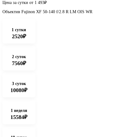
Цена за сутки от
1 493
₽
Объектив Fujinon XF 50-140 f/2.8 R LM OIS WR
1 сутки
2520₽
2 суток
7560₽
3 суток
10080₽
1 неделя
15584₽