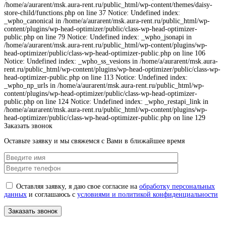
/home/a/aurarent/msk.aura-rent.ru/public_html/wp-content/themes/daisy-
store-child/functions.php on line 37 Notice: Undefined index:
_wpho_canonical in /home/a/aurarent/msk.aura-rent.ru/public_html/wp-
content/plugins/wp-head-optimizer/public/class-wp-head-optimizer-
public.php on line 79 Notice: Undefined index: _wpho_jsonapi in
/home/a/aurarent/msk.aura-rent.ru/public_html/wp-content/plugins/wp-
head-optimizer/public/class-wp-head-optimizer-public.php on line 106
Notice: Undefined index: _wpho_ss_vesions in /home/a/aurarent/msk.aura-
rent.ru/public_html/wp-content/plugins/wp-head-optimizer/public/class-wp-
head-optimizer-public.php on line 113 Notice: Undefined index:
_wpho_np_urls in /home/a/aurarent/msk.aura-rent.ru/public_html/wp-
content/plugins/wp-head-optimizer/public/class-wp-head-optimizer-
public.php on line 124 Notice: Undefined index: _wpho_restapi_link in
/home/a/aurarent/msk.aura-rent.ru/public_html/wp-content/plugins/wp-
head-optimizer/public/class-wp-head-optimizer-public.php on line 129
Заказать звонок
Оставьте заявку и мы свяжемся с Вами в ближайшее время
Оставляя заявку, я даю свое согласие на
обработку персональных
данных
и соглашаюсь с
условиями и политикой конфиденциальности