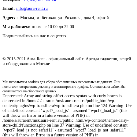
Email:
info@aura-rent.ru
Адрес:
г. Москва, м. Беговая, ул. Розанова, дом 4, офис 5
Мы работаем:
пн-вс. с 10:00 до 22:00
Подписывайтесь на нас в соцсетях
© 2015-2021 Aura-Rent - официальный сайт. Аренда гаджетов, вещей
и оборудования в Москве.
Мы используем cookies для сбора обезличенных персональных данных. Они
помогают настраивать рекламу и анализировать трафик. Оставаясь на сайте, Вы
соглашаетесь на сбор таких данных.
Deprecated: Array and string offset access syntax with curly braces is
deprecated in /home/a/aurarent/msk.aura-rent.ru/public_html/wp-
content/plugins/wp-translitera/wp-translitera.php on line 124 Warning: Use
of undefined constant ‘wpcf7_load_js’ - assumed '‘wpcf7_load_js’' (this
will throw an Error in a future version of PHP) in
/home/a/aurarent/msk.aura-rent.ru/public_html/wp-content/themes/daisy-
store-child/functions.php on line 37 Warning: Use of undefined constant
‘wpcf7_load_js_not_safari11’ - assumed '‘wpcf7_load_js_not_safari11’'
(this will throw an Error in a future version of PHP) in