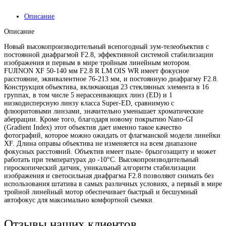
Описание
Описание
Новый высокопроизводительный всепогодный зум-телеобъектив с
постоянной диафрагмой F2.8, эффективной системой стабилизации
изображения и первым в мире тройным линейным мотором.
FUJINON XF 50-140 мм F2.8 R LM OIS WR имеет фокусное
расстояние, эквивалентное 76-213 мм, и постоянную диафрагму F2.8.
Конструкция объектива, включающая 23 стеклянных элемента в 16
группах, в том числе 5 нерассеивающих линз (ED) и 1
низкодисперсную линзу класса Super-ED, сравнимую с
флюоритовыми линзами, значительно уменьшает хроматические
аберрации. Кроме того, благодаря новому покрытию Nano-GI
(Gradient Index) этот объектив дает именно такое качество
фотографий, которое можно ожидать от флагманской модели линейки
XF. Длина оправы объектива не изменяется на всем диапазоне
фокусных расстояний. Объектив имеет пыле- брызгозащиту и может
работать при температурах до -10°C. Высокопроизводительный
гироскопический датчик, уникальный алгоритм стабилизации
изображения и светосильная диафрагма F2.8 позволяют снимать без
использования штатива в самых различных условиях, а первый в мире
тройной линейный мотор обеспечивает быстрый и бесшумный
автофокус для максимально комфортной съемки.
Отзывы наших клиентов