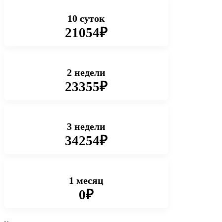
10 суток
21054₽
2 недели
23355₽
3 недели
34254₽
1 месяц
0₽