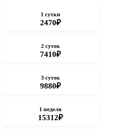
1 сутки
2470₽
2 суток
7410₽
3 суток
9880₽
1 неделя
15312₽