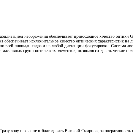
абилизацией изображения обеспечивает превосходное качество оптики G
инз обеспечивает исключительное качество оптических характеристик н
к по всей площади кадра и на любой дистанции фокусировки. Система дв
е массивных групп оптических элементов, позволяя создавать четкие по
азу хочу искренне отблагодарить Виталий Смирнов, за оперативность и 