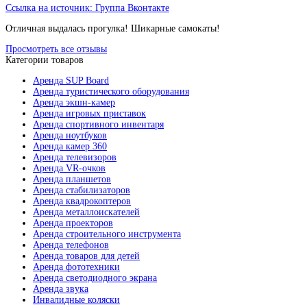
Ссылка на источник:
Группа Вконтакте
Отличная выдалась прогулка! Шикарные самокаты!
Просмотреть все отзывы
Категории товаров
Аренда SUP Board
Аренда туристического оборудования
Аренда экшн-камер
Аренда игровых приставок
Аренда спортивного инвентаря
Аренда ноутбуков
Аренда камер 360
Аренда телевизоров
Аренда VR-очков
Аренда планшетов
Аренда стабилизаторов
Аренда квадрокоптеров
Аренда металлоискателей
Аренда проекторов
Аренда строительного инструмента
Аренда телефонов
Аренда товаров для детей
Аренда фототехники
Аренда светодиодного экрана
Аренда звука
Инвалидные коляски