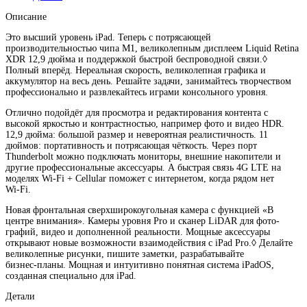
Описание
Это высший уровень iPad. Теперь с потрясающей
производительностью чипа M1, великолепным дисплеем Liquid Retina
XDR 12,9 дюйма и поддержкой быстрой беспроводной связи.◊
Полный вперёд. Нереальная скорость, великолепная графика и
аккумулятор на весь день. Решайте задачи, занимайтесь творчеством
профессионально и развлекайтесь играми консольного уровня.
Отлично подойдёт для просмотра и редактирования контента с
высокой яркостью и контрастностью, например фото и видео HDR.
12,9 дюйма: большой размер и невероятная реалистичность. 11
дюймов: портативность и потрясающая чёткость. Через порт
Thunderbolt можно подключать мониторы, внешние накопители и
другие профес­сиональные аксессуары. А быстрая связь 4G LTE на
моделях Wi‑Fi + Cellular поможет с интернетом, когда рядом нет
Wi‑Fi.
Новая фронтальная сверхширокоугольная камера с функцией «В
центре внимания». Камеры уровня Pro и сканер LiDAR для фото­
графий, видео и дополненной реальности. Мощные аксессуары
открывают новые возможности взаимодействия с iPad Pro.◊ Делайте
великолепные рисунки, пишите заметки, разрабатывайте
бизнес‑планы. Мощная и интуитивно понятная система iPadOS,
созданная специально для iPad.
Детали