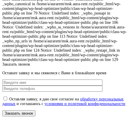
_wpho_canonical in /home/a/aurarent/msk.aura-rent.ru/public_html/wp-
content/plugins/wp-head-optimizer/public/class-wp-head-optimizer-
public.php on line 79 Notice: Undefined index: _wpho_jsonapi in
/home/a/aurarent/msk.aura-rent.ru/public_html/wp-content/plugins/wp-
head-optimizer/public/class-wp-head-optimizer-public.php on line 106
Notice: Undefined index: _wpho_ss_vesions in /home/a/aurarent/msk.aura-
rent.ru/public_html/wp-content/plugins/wp-head-optimizer/public/class-wp-
head-optimizer-public.php on line 113 Notice: Undefined index:
_wpho_np_urls in /home/a/aurarent/msk.aura-rent.ru/public_html/wp-
content/plugins/wp-head-optimizer/public/class-wp-head-optimizer-
public.php on line 124 Notice: Undefined index: _wpho_restapi_link in
/home/a/aurarent/msk.aura-rent.ru/public_html/wp-content/plugins/wp-
head-optimizer/public/class-wp-head-optimizer-public.php on line 129
Заказать звонок
Оставьте заявку и мы свяжемся с Вами в ближайшее время
Оставляя заявку, я даю свое согласие на
обработку персональных
данных
и соглашаюсь с
условиями и политикой конфиденциальности