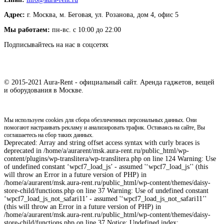
Адрес:
г. Москва, м. Беговая, ул. Розанова, дом 4, офис 5
Мы работаем:
пн-вс. с 10:00 до 22:00
Подписывайтесь на нас в соцсетях
© 2015-2021 Aura-Rent - официальный сайт. Аренда гаджетов, вещей
и оборудования в Москве.
Мы используем cookies для сбора обезличенных персональных данных. Они
помогают настраивать рекламу и анализировать трафик. Оставаясь на сайте, Вы
соглашаетесь на сбор таких данных.
Deprecated: Array and string offset access syntax with curly braces is
deprecated in /home/a/aurarent/msk.aura-rent.ru/public_html/wp-
content/plugins/wp-translitera/wp-translitera.php on line 124 Warning: Use
of undefined constant ‘wpcf7_load_js’ - assumed '‘wpcf7_load_js’' (this
will throw an Error in a future version of PHP) in
/home/a/aurarent/msk.aura-rent.ru/public_html/wp-content/themes/daisy-
store-child/functions.php on line 37 Warning: Use of undefined constant
‘wpcf7_load_js_not_safari11’ - assumed '‘wpcf7_load_js_not_safari11’'
(this will throw an Error in a future version of PHP) in
/home/a/aurarent/msk.aura-rent.ru/public_html/wp-content/themes/daisy-
store-child/functions.php on line 37 Notice: Undefined index: