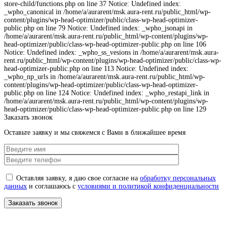
store-child/functions.php on line 37 Notice: Undefined index:
_wpho_canonical in /home/a/aurarent/msk.aura-rent.ru/public_html/wp-
content/plugins/wp-head-optimizer/public/class-wp-head-optimizer-
public.php on line 79 Notice: Undefined index: _wpho_jsonapi in
/home/a/aurarent/msk.aura-rent.ru/public_html/wp-content/plugins/wp-
head-optimizer/public/class-wp-head-optimizer-public.php on line 106
Notice: Undefined index: _wpho_ss_vesions in /home/a/aurarent/msk.aura-
rent.ru/public_html/wp-content/plugins/wp-head-optimizer/public/class-wp-
head-optimizer-public.php on line 113 Notice: Undefined index:
_wpho_np_urls in /home/a/aurarent/msk.aura-rent.ru/public_html/wp-
content/plugins/wp-head-optimizer/public/class-wp-head-optimizer-
public.php on line 124 Notice: Undefined index: _wpho_restapi_link in
/home/a/aurarent/msk.aura-rent.ru/public_html/wp-content/plugins/wp-
head-optimizer/public/class-wp-head-optimizer-public.php on line 129
Заказать звонок
Оставьте заявку и мы свяжемся с Вами в ближайшее время
Оставляя заявку, я даю свое согласие на
обработку персональных
данных
и соглашаюсь с
условиями и политикой конфиденциальности