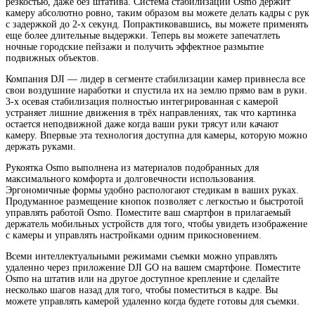
резкостью, даже без штатива. Система стабилизации Osmo держит
камеру абсолютно ровно, таким образом вы можете делать кадры с рук
с задержкой до 2-х секунд. Попрактиковавшись, вы можете применять
еще более длительные выдержки. Теперь вы можете запечатлеть
ночные городские пейзажи и получить эффектное размытие
подвижных объектов.
Компания DJI — лидер в сегменте стабилизации камер привнесла все
свои воздушние наработки и спустила их на землю прямо вам в руки.
3-х осевая стабилизация полностью интегрированная с камерой
устраняет лишние движения в трёх направлениях, так что картинка
остается неподвижной даже когда ваши руки трясут или качают
камеру. Впервые эта технология доступна для камеры, которую можно
держать руками.
Рукоятка Osmo выполнена из материалов подобранных для
максимального комфорта и долговечности использования.
Эргономичные формы удобно распологают стедикам в ваших руках.
Продуманное размещение кнопок позволяет с легкостью и быстротой
управлять работой Osmo. Поместите ваш смартфон в прилагаемый
держатель мобильных устройств для того, чтобы увидеть изображение
с камеры и управлять настройками одним прикосновением.
Всеми интеллектуальными режимами съемки можно управлять
удаленно через приложение DJI GO на вашем смартфоне. Поместите
Osmo на штатив или на другое доступное крепление и сделайте
несколько шагов назад для того, чтобы поместиться в кадре. Вы
можете управлять камерой удаленно когда будете готовы для съемки.