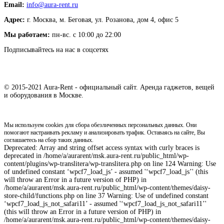
Email:
info@aura-rent.ru
Адрес:
г. Москва, м. Беговая, ул. Розанова, дом 4, офис 5
Мы работаем:
пн-вс. с 10:00 до 22:00
Подписывайтесь на нас в соцсетях
© 2015-2021 Aura-Rent - официальный сайт. Аренда гаджетов, вещей
и оборудования в Москве.
Мы используем cookies для сбора обезличенных персональных данных. Они
помогают настраивать рекламу и анализировать трафик. Оставаясь на сайте, Вы
соглашаетесь на сбор таких данных.
Deprecated: Array and string offset access syntax with curly braces is
deprecated in /home/a/aurarent/msk.aura-rent.ru/public_html/wp-
content/plugins/wp-translitera/wp-translitera.php on line 124 Warning: Use
of undefined constant ‘wpcf7_load_js’ - assumed '‘wpcf7_load_js’' (this
will throw an Error in a future version of PHP) in
/home/a/aurarent/msk.aura-rent.ru/public_html/wp-content/themes/daisy-
store-child/functions.php on line 37 Warning: Use of undefined constant
‘wpcf7_load_js_not_safari11’ - assumed '‘wpcf7_load_js_not_safari11’'
(this will throw an Error in a future version of PHP) in
/home/a/aurarent/msk.aura-rent.ru/public_html/wp-content/themes/daisy-