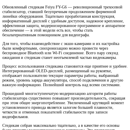
Обновленный стедикам Feiyu FY-G6 — революционный трехосевой
стабилизатор, ставший безупречным продолжением фирменной
линейки оборудования. Тщательно проработанная конструкция,
информативный дисплей с удобным доступом, надежное крепление,
эффективная защита, модернизированное программное и аппаратное
обеспечение — в этой модели есть все, чтобы стать
безальтернативным помощником для видеографа.
Для того, чтобы взаимодействие с экшн-камерами и их настройка
были комфортными, синхронизацию можно провести через
беспроводное Bluetooth или Wi-Fi соединение. Всего пару секунд
ожидания и стедикам станет неотъемлемой частью видеокамеры.
Процесс использования стедикама становится еще приятнее и удобнее.
Интегрированный OLED-дисплей, размещенный на рукоятке,
отображает пользователю текущие параметры работы, выбранный
режим, уровень заряда аккумулятора, способ подключения и другую
важную информацию. Полнейший контроль над всеми системами.
Прошедший многоступенчатую модернизацию алгоритм работы
стабилизатора существенно повышает производительность, сокращая
при этом общее энергопотребление. Увеличенный крутящий момент
установленного привода является залогом большей плавности,
четкости и отменных показателей стабильности при записи
видеофильмов.
Стедикам собран максимально тщательно, а в качестве его основы