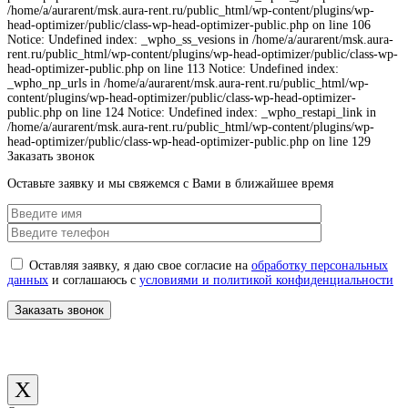
/home/a/aurarent/msk.aura-rent.ru/public_html/wp-content/plugins/wp-
head-optimizer/public/class-wp-head-optimizer-public.php on line 106
Notice: Undefined index: _wpho_ss_vesions in /home/a/aurarent/msk.aura-
rent.ru/public_html/wp-content/plugins/wp-head-optimizer/public/class-wp-
head-optimizer-public.php on line 113 Notice: Undefined index:
_wpho_np_urls in /home/a/aurarent/msk.aura-rent.ru/public_html/wp-
content/plugins/wp-head-optimizer/public/class-wp-head-optimizer-
public.php on line 124 Notice: Undefined index: _wpho_restapi_link in
/home/a/aurarent/msk.aura-rent.ru/public_html/wp-content/plugins/wp-
head-optimizer/public/class-wp-head-optimizer-public.php on line 129
Заказать звонок
Оставьте заявку и мы свяжемся с Вами в ближайшее время
Оставляя заявку, я даю свое согласие на
обработку персональных
данных
и соглашаюсь с
условиями и политикой конфиденциальности
X