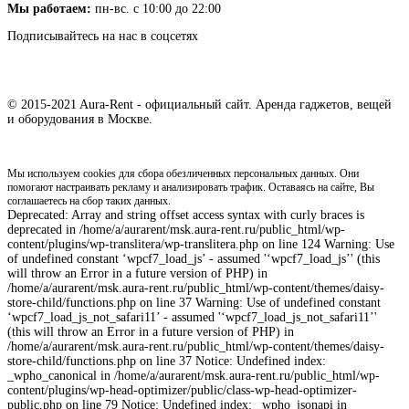
Мы работаем:
пн-вс. с 10:00 до 22:00
Подписывайтесь на нас в соцсетях
© 2015-2021 Aura-Rent - официальный сайт. Аренда гаджетов, вещей
и оборудования в Москве.
Мы используем cookies для сбора обезличенных персональных данных. Они
помогают настраивать рекламу и анализировать трафик. Оставаясь на сайте, Вы
соглашаетесь на сбор таких данных.
Deprecated: Array and string offset access syntax with curly braces is
deprecated in /home/a/aurarent/msk.aura-rent.ru/public_html/wp-
content/plugins/wp-translitera/wp-translitera.php on line 124 Warning: Use
of undefined constant ‘wpcf7_load_js’ - assumed '‘wpcf7_load_js’' (this
will throw an Error in a future version of PHP) in
/home/a/aurarent/msk.aura-rent.ru/public_html/wp-content/themes/daisy-
store-child/functions.php on line 37 Warning: Use of undefined constant
‘wpcf7_load_js_not_safari11’ - assumed '‘wpcf7_load_js_not_safari11’'
(this will throw an Error in a future version of PHP) in
/home/a/aurarent/msk.aura-rent.ru/public_html/wp-content/themes/daisy-
store-child/functions.php on line 37 Notice: Undefined index:
_wpho_canonical in /home/a/aurarent/msk.aura-rent.ru/public_html/wp-
content/plugins/wp-head-optimizer/public/class-wp-head-optimizer-
public.php on line 79 Notice: Undefined index: _wpho_jsonapi in