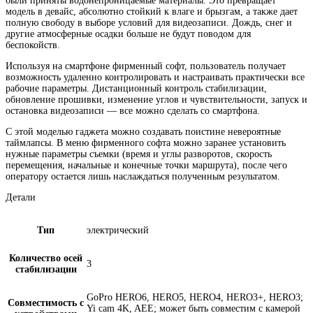
были приняты водонепроницаемые материалы. Это превращает
модель в девайс, абсолютно стойкий к влаге и брызгам, а также дает
полную свободу в выборе условий для видеозаписи. Дождь, снег и
другие атмосферные осадки больше не будут поводом для
беспокойств.
Используя на смартфоне фирменный софт, пользователь получает
возможность удаленно контролировать и настраивать практически все
рабочие параметры. Дистанционный контроль стабилизации,
обновление прошивки, изменение углов и чувствительности, запуск и
остановка видеозаписи — все можно сделать со смартфона.
С этой моделью гаджета можно создавать поистине невероятные
таймлапсы. В меню фирменного софта можно заранее установить
нужные параметры съемки (время и углы разворотов, скорость
перемещения, начальные и конечные точки маршрута), после чего
оператору остается лишь наслаждаться полученным результатом.
Детали
Тип
электрический
Количество осей
3
стабилизации
GoPro HERO6, HERO5, HERO4, HERO3+, HERO3;
Совместимость с
Yi cam 4K, AEE; может быть совместим с камерой