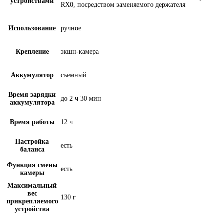
устройствами
RX0, посредством заменяемого держателя
Использование
ручное
Крепление
экшн-камера
Аккумулятор
съемный
Время зарядки
до 2 ч 30 мин
аккумулятора
Время работы
12 ч
Настройка
есть
баланса
Функция смены
есть
камеры
Максимальный
вес
130 г
прикрепляемого
устройства