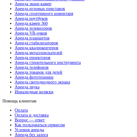
Аренда экшн-камер
Аренда игровых приставок
Аренда спортивного инвентаря
Аренда ноутбуков
Аренда камер 360
Аренда телевизоров
Аренда VR-очков
Аренда планшетов
Аренда стабилизаторов
Аренда квадрокоптеров
Аренда металлоискателей
Аренда проекторов
Аренда строительного инструмента
Аренда телефонов
Аренда товаров для детей
Аренда фототехники
Аренда светодиодного экрана
Аренда звука
Инвалидные коляски
Помощь клиентам
Оплата
Оплата и доставка
Вопрос — ответ
Как пользоваться сервисом
Условия аренды
Аренда без залога