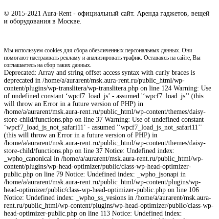
© 2015-2021 Aura-Rent - официальный сайт. Аренда гаджетов, вещей
и оборудования в Москве.
Мы используем cookies для сбора обезличенных персональных данных. Они
помогают настраивать рекламу и анализировать трафик. Оставаясь на сайте, Вы
соглашаетесь на сбор таких данных.
Deprecated: Array and string offset access syntax with curly braces is
deprecated in /home/a/aurarent/msk.aura-rent.ru/public_html/wp-
content/plugins/wp-translitera/wp-translitera.php on line 124 Warning: Use
of undefined constant ‘wpcf7_load_js’ - assumed '‘wpcf7_load_js’' (this
will throw an Error in a future version of PHP) in
/home/a/aurarent/msk.aura-rent.ru/public_html/wp-content/themes/daisy-
store-child/functions.php on line 37 Warning: Use of undefined constant
‘wpcf7_load_js_not_safari11’ - assumed '‘wpcf7_load_js_not_safari11’'
(this will throw an Error in a future version of PHP) in
/home/a/aurarent/msk.aura-rent.ru/public_html/wp-content/themes/daisy-
store-child/functions.php on line 37 Notice: Undefined index:
_wpho_canonical in /home/a/aurarent/msk.aura-rent.ru/public_html/wp-
content/plugins/wp-head-optimizer/public/class-wp-head-optimizer-
public.php on line 79 Notice: Undefined index: _wpho_jsonapi in
/home/a/aurarent/msk.aura-rent.ru/public_html/wp-content/plugins/wp-
head-optimizer/public/class-wp-head-optimizer-public.php on line 106
Notice: Undefined index: _wpho_ss_vesions in /home/a/aurarent/msk.aura-
rent.ru/public_html/wp-content/plugins/wp-head-optimizer/public/class-wp-
head-optimizer-public.php on line 113 Notice: Undefined index: