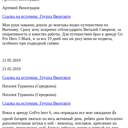
Артемий Виноградов
Ссылка на источник:
Группа Вконтакте
Мои руки наконец дошли до монтажа видео путешествия по
Вьетнаму. Сразу хочу искренне отблагодарить Виталий Смирнов, за
оперативность и качество работы. Для путешествия брал в аренду Go
Pro Hero 5 Black, и за все 19 дней она ни разу меня не подвела,
особенно при подводной съёмке.
21.05.2019
21.05.2019
Ссылка на источник:
Группа Вконтакте
Наталия Туранина (Середкина)
Наталия Туранина (Середкина)
Ссылка на источник:
Группа Вконтакте
Взяла в аренду GoPro hero 6, она оправдала все мои ожидания 👍
одной батареи хватало на весь активный день, ребята дали бесплатно
дополнительные штуки к ней - монопод, поплавок, крепление на
голову, пригодилось всё! Аренда отбилась почти в первый же день