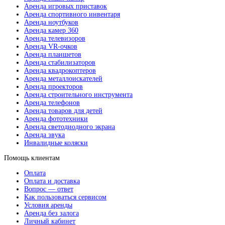
Аренда игровых приставок
Аренда спортивного инвентаря
Аренда ноутбуков
Аренда камер 360
Аренда телевизоров
Аренда VR-очков
Аренда планшетов
Аренда стабилизаторов
Аренда квадрокоптеров
Аренда металлоискателей
Аренда проекторов
Аренда строительного инструмента
Аренда телефонов
Аренда товаров для детей
Аренда фототехники
Аренда светодиодного экрана
Аренда звука
Инвалидные коляски
Помощь клиентам
Оплата
Оплата и доставка
Вопрос — ответ
Как пользоваться сервисом
Условия аренды
Аренда без залога
Личный кабинет