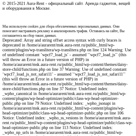
© 2015-2021 Aura-Rent - официальный сайт. Аренда гаджетов, вещей
и оборудования в Москве.
Мы используем cookies для сбора обезличенных персональных данных. Они
помогают настраивать рекламу и анализировать трафик. Оставаясь на сайте, Вы
соглашаетесь на сбор таких данных.
Deprecated: Array and string offset access syntax with curly braces is
deprecated in /home/a/aurarent/msk.aura-rent.ru/public_html/wp-
content/plugins/wp-translitera/wp-translitera.php on line 124 Warning: Use
of undefined constant ‘wpcf7_load_js’ - assumed '‘wpcf7_load_js’' (this
will throw an Error in a future version of PHP) in
/home/a/aurarent/msk.aura-rent.ru/public_html/wp-content/themes/daisy-
store-child/functions.php on line 37 Warning: Use of undefined constant
‘wpcf7_load_js_not_safari11’ - assumed '‘wpcf7_load_js_not_safari11’'
(this will throw an Error in a future version of PHP) in
/home/a/aurarent/msk.aura-rent.ru/public_html/wp-content/themes/daisy-
store-child/functions.php on line 37 Notice: Undefined index:
_wpho_canonical in /home/a/aurarent/msk.aura-rent.ru/public_html/wp-
content/plugins/wp-head-optimizer/public/class-wp-head-optimizer-
public.php on line 79 Notice: Undefined index: _wpho_jsonapi in
/home/a/aurarent/msk.aura-rent.ru/public_html/wp-content/plugins/wp-
head-optimizer/public/class-wp-head-optimizer-public.php on line 106
Notice: Undefined index: _wpho_ss_vesions in /home/a/aurarent/msk.aura-
rent.ru/public_html/wp-content/plugins/wp-head-optimizer/public/class-wp-
head-optimizer-public.php on line 113 Notice: Undefined index:
_wpho_np_urls in /home/a/aurarent/msk.aura-rent.ru/public_html/wp-