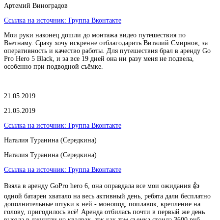
Артемий Виноградов
Ссылка на источник:
Группа Вконтакте
Мои руки наконец дошли до монтажа видео путешествия по
Вьетнаму. Сразу хочу искренне отблагодарить Виталий Смирнов, за
оперативность и качество работы. Для путешествия брал в аренду Go
Pro Hero 5 Black, и за все 19 дней она ни разу меня не подвела,
особенно при подводной съёмке.
21.05.2019
21.05.2019
Ссылка на источник:
Группа Вконтакте
Наталия Туранина (Середкина)
Наталия Туранина (Середкина)
Ссылка на источник:
Группа Вконтакте
Взяла в аренду GoPro hero 6, она оправдала все мои ожидания 👍
одной батареи хватало на весь активный день, ребята дали бесплатно
дополнительные штуки к ней - монопод, поплавок, крепление на
голову, пригодилось всё! Аренда отбилась почти в первый же день
выезда в джунгли на квадрах, так как там съемка стоила 3600 руб.