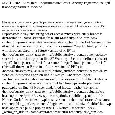
© 2015-2021 Aura-Rent - официальный сайт. Аренда гаджетов, вещей
и оборудования в Москве.
Мы используем cookies для сбора обезличенных персональных данных. Они
помогают настраивать рекламу и анализировать трафик. Оставаясь на сайте, Вы
соглашаетесь на сбор таких данных.
Deprecated: Array and string offset access syntax with curly braces is
deprecated in /home/a/aurarent/msk.aura-rent.ru/public_html/wp-
content/plugins/wp-translitera/wp-translitera.php on line 124 Warning: Use
of undefined constant ‘wpcf7_load_js’ - assumed '‘wpcf7_load_js’' (this
will throw an Error in a future version of PHP) in
/home/a/aurarent/msk.aura-rent.ru/public_html/wp-content/themes/daisy-
store-child/functions.php on line 37 Warning: Use of undefined constant
‘wpcf7_load_js_not_safari11’ - assumed '‘wpcf7_load_js_not_safari11’'
(this will throw an Error in a future version of PHP) in
/home/a/aurarent/msk.aura-rent.ru/public_html/wp-content/themes/daisy-
store-child/functions.php on line 37 Notice: Undefined index:
_wpho_canonical in /home/a/aurarent/msk.aura-rent.ru/public_html/wp-
content/plugins/wp-head-optimizer/public/class-wp-head-optimizer-
public.php on line 79 Notice: Undefined index: _wpho_jsonapi in
/home/a/aurarent/msk.aura-rent.ru/public_html/wp-content/plugins/wp-
head-optimizer/public/class-wp-head-optimizer-public.php on line 106
Notice: Undefined index: _wpho_ss_vesions in /home/a/aurarent/msk.aura-
rent.ru/public_html/wp-content/plugins/wp-head-optimizer/public/class-wp-
head-optimizer-public.php on line 113 Notice: Undefined index:
_wpho_np_urls in /home/a/aurarent/msk.aura-rent.ru/public_html/wp-