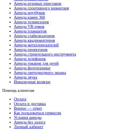
Аренда игровых приставок
Аренда спортивного инвентаря
Аренда ноутбуков
Аренда камер 360
Аренда телевизоров
Аренда VR-очков
Аренда планшетов
Аренда стабилизаторов
Аренда квадрокоптеров
Аренда металлоискателей
Аренда проекторов
Аренда строительного инструмента
Аренда телефонов
Аренда товаров для детей
Аренда фототехники
Аренда светодиодного экрана
Аренда звука
Инвалидные коляски
Помощь клиентам
Оплата
Оплата и доставка
Вопрос — ответ
Как пользоваться сервисом
Условия аренды
Аренда без залога
Личный кабинет