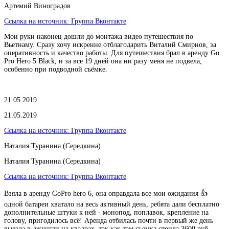
Артемий Виноградов
Ссылка на источник:
Группа Вконтакте
Мои руки наконец дошли до монтажа видео путешествия по
Вьетнаму. Сразу хочу искренне отблагодарить Виталий Смирнов, за
оперативность и качество работы. Для путешествия брал в аренду Go
Pro Hero 5 Black, и за все 19 дней она ни разу меня не подвела,
особенно при подводной съёмке.
21.05.2019
21.05.2019
Ссылка на источник:
Группа Вконтакте
Наталия Туранина (Середкина)
Наталия Туранина (Середкина)
Ссылка на источник:
Группа Вконтакте
Взяла в аренду GoPro hero 6, она оправдала все мои ожидания 👍
одной батареи хватало на весь активный день, ребята дали бесплатно
дополнительные штуки к ней - монопод, поплавок, крепление на
голову, пригодилось всё! Аренда отбилась почти в первый же день
выезда в джунгли на квадрах, так как там съемка стоила 3600 руб.