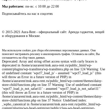
Мы работаем:
пн-вс. с 10:00 до 22:00
Подписывайтесь на нас в соцсетях
© 2015-2021 Aura-Rent - официальный сайт. Аренда гаджетов, вещей
и оборудования в Москве.
Мы используем cookies для сбора обезличенных персональных данных. Они
помогают настраивать рекламу и анализировать трафик. Оставаясь на сайте, Вы
соглашаетесь на сбор таких данных.
Deprecated: Array and string offset access syntax with curly braces is
deprecated in /home/a/aurarent/msk.aura-rent.ru/public_html/wp-
content/plugins/wp-translitera/wp-translitera.php on line 124 Warning: Use
of undefined constant ‘wpcf7_load_js’ - assumed '‘wpcf7_load_js’' (this
will throw an Error in a future version of PHP) in
/home/a/aurarent/msk.aura-rent.ru/public_html/wp-content/themes/daisy-
store-child/functions.php on line 37 Warning: Use of undefined constant
‘wpcf7_load_js_not_safari11’ - assumed '‘wpcf7_load_js_not_safari11’'
(this will throw an Error in a future version of PHP) in
/home/a/aurarent/msk.aura-rent.ru/public_html/wp-content/themes/daisy-
store-child/functions.php on line 37 Notice: Undefined index:
_wpho_canonical in /home/a/aurarent/msk.aura-rent.ru/public_html/wp-
content/plugins/wp-head-optimizer/public/class-wp-head-optimizer-