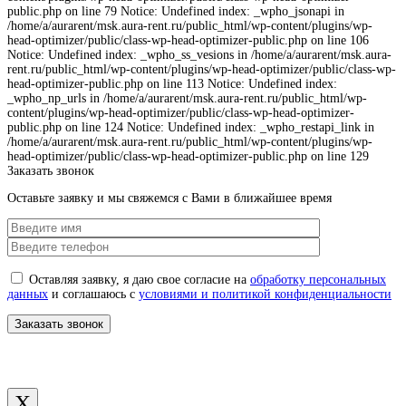
public.php on line 79 Notice: Undefined index: _wpho_jsonapi in
/home/a/aurarent/msk.aura-rent.ru/public_html/wp-content/plugins/wp-
head-optimizer/public/class-wp-head-optimizer-public.php on line 106
Notice: Undefined index: _wpho_ss_vesions in /home/a/aurarent/msk.aura-
rent.ru/public_html/wp-content/plugins/wp-head-optimizer/public/class-wp-
head-optimizer-public.php on line 113 Notice: Undefined index:
_wpho_np_urls in /home/a/aurarent/msk.aura-rent.ru/public_html/wp-
content/plugins/wp-head-optimizer/public/class-wp-head-optimizer-
public.php on line 124 Notice: Undefined index: _wpho_restapi_link in
/home/a/aurarent/msk.aura-rent.ru/public_html/wp-content/plugins/wp-
head-optimizer/public/class-wp-head-optimizer-public.php on line 129
Заказать звонок
Оставьте заявку и мы свяжемся с Вами в ближайшее время
Оставляя заявку, я даю свое согласие на
обработку персональных
данных
и соглашаюсь с
условиями и политикой конфиденциальности
X