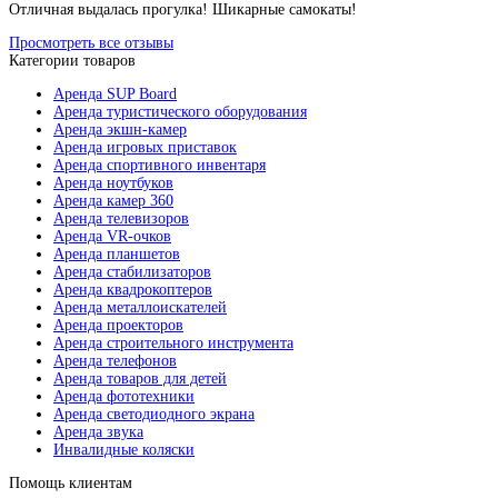
Отличная выдалась прогулка! Шикарные самокаты!
Просмотреть все отзывы
Категории товаров
Аренда SUP Board
Аренда туристического оборудования
Аренда экшн-камер
Аренда игровых приставок
Аренда спортивного инвентаря
Аренда ноутбуков
Аренда камер 360
Аренда телевизоров
Аренда VR-очков
Аренда планшетов
Аренда стабилизаторов
Аренда квадрокоптеров
Аренда металлоискателей
Аренда проекторов
Аренда строительного инструмента
Аренда телефонов
Аренда товаров для детей
Аренда фототехники
Аренда светодиодного экрана
Аренда звука
Инвалидные коляски
Помощь клиентам