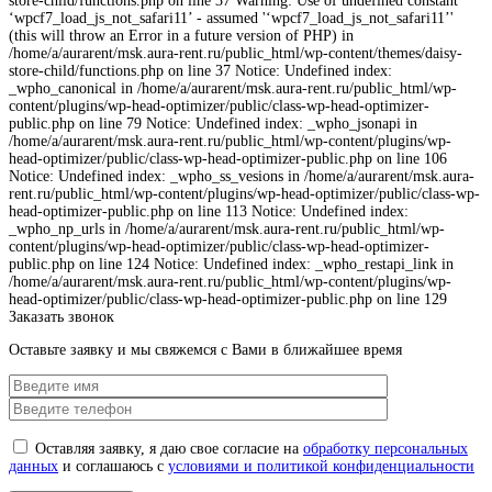
store-child/functions.php on line 37 Warning: Use of undefined constant
‘wpcf7_load_js_not_safari11’ - assumed '‘wpcf7_load_js_not_safari11’'
(this will throw an Error in a future version of PHP) in
/home/a/aurarent/msk.aura-rent.ru/public_html/wp-content/themes/daisy-
store-child/functions.php on line 37 Notice: Undefined index:
_wpho_canonical in /home/a/aurarent/msk.aura-rent.ru/public_html/wp-
content/plugins/wp-head-optimizer/public/class-wp-head-optimizer-
public.php on line 79 Notice: Undefined index: _wpho_jsonapi in
/home/a/aurarent/msk.aura-rent.ru/public_html/wp-content/plugins/wp-
head-optimizer/public/class-wp-head-optimizer-public.php on line 106
Notice: Undefined index: _wpho_ss_vesions in /home/a/aurarent/msk.aura-
rent.ru/public_html/wp-content/plugins/wp-head-optimizer/public/class-wp-
head-optimizer-public.php on line 113 Notice: Undefined index:
_wpho_np_urls in /home/a/aurarent/msk.aura-rent.ru/public_html/wp-
content/plugins/wp-head-optimizer/public/class-wp-head-optimizer-
public.php on line 124 Notice: Undefined index: _wpho_restapi_link in
/home/a/aurarent/msk.aura-rent.ru/public_html/wp-content/plugins/wp-
head-optimizer/public/class-wp-head-optimizer-public.php on line 129
Заказать звонок
Оставьте заявку и мы свяжемся с Вами в ближайшее время
Оставляя заявку, я даю свое согласие на
обработку персональных
данных
и соглашаюсь с
условиями и политикой конфиденциальности