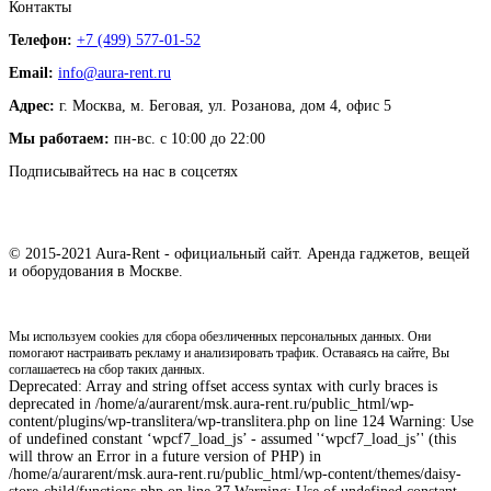
Контакты
Телефон:
+7 (499) 577-01-52
Email:
info@aura-rent.ru
Адрес:
г. Москва, м. Беговая, ул. Розанова, дом 4, офис 5
Мы работаем:
пн-вс. с 10:00 до 22:00
Подписывайтесь на нас в соцсетях
© 2015-2021 Aura-Rent - официальный сайт. Аренда гаджетов, вещей
и оборудования в Москве.
Мы используем cookies для сбора обезличенных персональных данных. Они
помогают настраивать рекламу и анализировать трафик. Оставаясь на сайте, Вы
соглашаетесь на сбор таких данных.
Deprecated: Array and string offset access syntax with curly braces is
deprecated in /home/a/aurarent/msk.aura-rent.ru/public_html/wp-
content/plugins/wp-translitera/wp-translitera.php on line 124 Warning: Use
of undefined constant ‘wpcf7_load_js’ - assumed '‘wpcf7_load_js’' (this
will throw an Error in a future version of PHP) in
/home/a/aurarent/msk.aura-rent.ru/public_html/wp-content/themes/daisy-