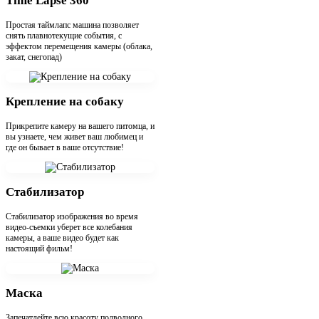
Time Lapse 360
Простая таймлапс машина позволяет
снять плавнотекущие события, с
эффектом перемещения камеры (облака,
закат, снегопад)
Крепление на собаку
Прикрепите камеру на вашего питомца, и
вы узнаете, чем живет ваш любимец и
где он бывает в ваше отсутствие!
Стабилизатор
Стабилизатор изображения во время
видео-съемки уберет все колебания
камеры, а ваше видео будет как
настоящий фильм!
Маска
Запечатлейте всю красоту подводного