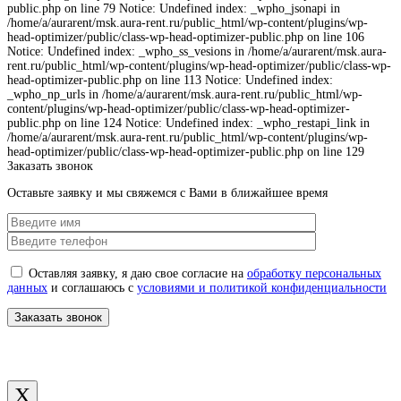
public.php on line 79 Notice: Undefined index: _wpho_jsonapi in
/home/a/aurarent/msk.aura-rent.ru/public_html/wp-content/plugins/wp-
head-optimizer/public/class-wp-head-optimizer-public.php on line 106
Notice: Undefined index: _wpho_ss_vesions in /home/a/aurarent/msk.aura-
rent.ru/public_html/wp-content/plugins/wp-head-optimizer/public/class-wp-
head-optimizer-public.php on line 113 Notice: Undefined index:
_wpho_np_urls in /home/a/aurarent/msk.aura-rent.ru/public_html/wp-
content/plugins/wp-head-optimizer/public/class-wp-head-optimizer-
public.php on line 124 Notice: Undefined index: _wpho_restapi_link in
/home/a/aurarent/msk.aura-rent.ru/public_html/wp-content/plugins/wp-
head-optimizer/public/class-wp-head-optimizer-public.php on line 129
Заказать звонок
Оставьте заявку и мы свяжемся с Вами в ближайшее время
Оставляя заявку, я даю свое согласие на
обработку персональных
данных
и соглашаюсь с
условиями и политикой конфиденциальности
X