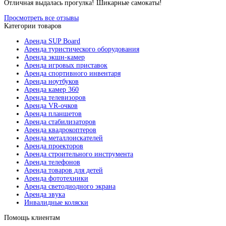
Отличная выдалась прогулка! Шикарные самокаты!
Просмотреть все отзывы
Категории товаров
Аренда SUP Board
Аренда туристического оборудования
Аренда экшн-камер
Аренда игровых приставок
Аренда спортивного инвентаря
Аренда ноутбуков
Аренда камер 360
Аренда телевизоров
Аренда VR-очков
Аренда планшетов
Аренда стабилизаторов
Аренда квадрокоптеров
Аренда металлоискателей
Аренда проекторов
Аренда строительного инструмента
Аренда телефонов
Аренда товаров для детей
Аренда фототехники
Аренда светодиодного экрана
Аренда звука
Инвалидные коляски
Помощь клиентам