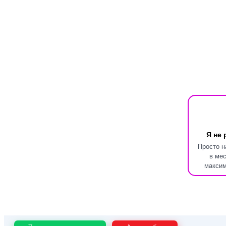
Я не 
Просто н
в ме
максим