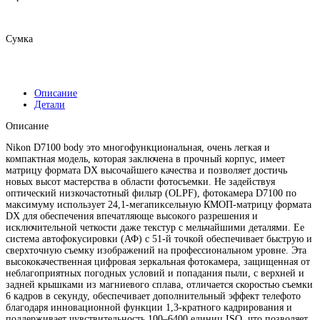
Сумка
Описание
Детали
Описание
Nikon D7100 body это многофункциональная, очень легкая и
компактная модель, которая заключена в прочный корпус, имеет
матрицу формата DX высочайшего качества и позволяет достичь
новых высот мастерства в области фотосъемки. Не задействуя
оптический низкочастотный фильтр (OLPF), фотокамера D7100 по
максимуму использует 24,1-мегапиксельную КМОП-матрицу формата
DX для обеспечения впечатляюще высокого разрешения и
исключительной четкости даже текстур с мельчайшими деталями. Ее
система автофокусировки (АФ) с 51-й точкой обеспечивает быструю и
сверхточную съемку изображений на профессиональном уровне. Эта
высококачественная цифровая зеркальная фотокамера, защищенная от
неблагоприятных погодных условий и попадания пыли, с верхней и
задней крышками из магниевого сплава, отличается скоростью съемки
6 кадров в секунду, обеспечивает дополнительный эффект телефото
благодаря инновационной функции 1,3-кратного кадрирования и
поддерживает чувствительность 100–6400 единиц ISO, что позволяет