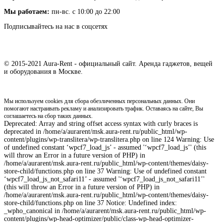
Мы работаем:
пн-вс. с 10:00 до 22:00
Подписывайтесь на нас в соцсетях
© 2015-2021 Aura-Rent - официальный сайт. Аренда гаджетов, вещей
и оборудования в Москве.
Мы используем cookies для сбора обезличенных персональных данных. Они
помогают настраивать рекламу и анализировать трафик. Оставаясь на сайте, Вы
соглашаетесь на сбор таких данных.
Deprecated: Array and string offset access syntax with curly braces is
deprecated in /home/a/aurarent/msk.aura-rent.ru/public_html/wp-
content/plugins/wp-translitera/wp-translitera.php on line 124 Warning: Use
of undefined constant ‘wpcf7_load_js’ - assumed '‘wpcf7_load_js’' (this
will throw an Error in a future version of PHP) in
/home/a/aurarent/msk.aura-rent.ru/public_html/wp-content/themes/daisy-
store-child/functions.php on line 37 Warning: Use of undefined constant
‘wpcf7_load_js_not_safari11’ - assumed '‘wpcf7_load_js_not_safari11’'
(this will throw an Error in a future version of PHP) in
/home/a/aurarent/msk.aura-rent.ru/public_html/wp-content/themes/daisy-
store-child/functions.php on line 37 Notice: Undefined index:
_wpho_canonical in /home/a/aurarent/msk.aura-rent.ru/public_html/wp-
content/plugins/wp-head-optimizer/public/class-wp-head-optimizer-