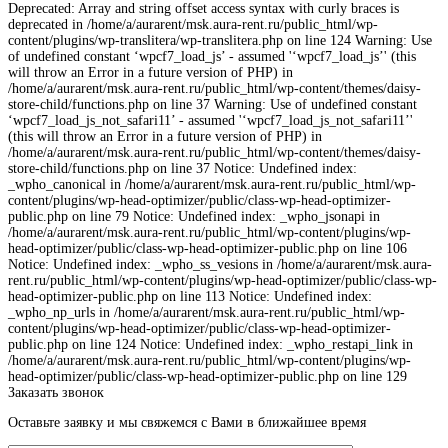
Deprecated: Array and string offset access syntax with curly braces is
deprecated in /home/a/aurarent/msk.aura-rent.ru/public_html/wp-
content/plugins/wp-translitera/wp-translitera.php on line 124 Warning: Use
of undefined constant ‘wpcf7_load_js’ - assumed '‘wpcf7_load_js’' (this
will throw an Error in a future version of PHP) in
/home/a/aurarent/msk.aura-rent.ru/public_html/wp-content/themes/daisy-
store-child/functions.php on line 37 Warning: Use of undefined constant
‘wpcf7_load_js_not_safari11’ - assumed '‘wpcf7_load_js_not_safari11’'
(this will throw an Error in a future version of PHP) in
/home/a/aurarent/msk.aura-rent.ru/public_html/wp-content/themes/daisy-
store-child/functions.php on line 37 Notice: Undefined index:
_wpho_canonical in /home/a/aurarent/msk.aura-rent.ru/public_html/wp-
content/plugins/wp-head-optimizer/public/class-wp-head-optimizer-
public.php on line 79 Notice: Undefined index: _wpho_jsonapi in
/home/a/aurarent/msk.aura-rent.ru/public_html/wp-content/plugins/wp-
head-optimizer/public/class-wp-head-optimizer-public.php on line 106
Notice: Undefined index: _wpho_ss_vesions in /home/a/aurarent/msk.aura-
rent.ru/public_html/wp-content/plugins/wp-head-optimizer/public/class-wp-
head-optimizer-public.php on line 113 Notice: Undefined index:
_wpho_np_urls in /home/a/aurarent/msk.aura-rent.ru/public_html/wp-
content/plugins/wp-head-optimizer/public/class-wp-head-optimizer-
public.php on line 124 Notice: Undefined index: _wpho_restapi_link in
/home/a/aurarent/msk.aura-rent.ru/public_html/wp-content/plugins/wp-
head-optimizer/public/class-wp-head-optimizer-public.php on line 129
Заказать звонок
Оставьте заявку и мы свяжемся с Вами в ближайшее время