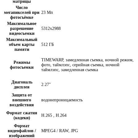
матрицы
Число
мегапикселей при
23 Мп
фотосъёмке
Максимальное
разрешение
5312х2988
видеосъемки
Максимальный
объем карты
512 ГБ
памяти
TIMEWARP, замедленная съемка, ночной режим,
Режимы
фото, таймлэпс, серийная съемка, ночной
фотосъемки
таймлэпс, замедленная съемка
Диагональ
2.27"
дисплея
Защита от
внешнего
водонепроницаемость
воздействия
Формат сжатия
H.265 , H.264
(кодеки)
Формат
видеофайлов /
MPEG4 / RAW, JPG
изображений