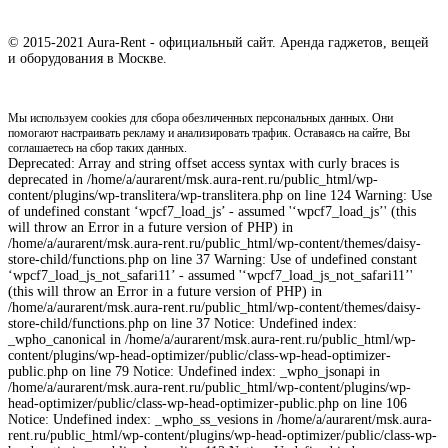
© 2015-2021 Aura-Rent - официальный сайт. Аренда гаджетов, вещей
и оборудования в Москве.
Мы используем cookies для сбора обезличенных персональных данных. Они
помогают настраивать рекламу и анализировать трафик. Оставаясь на сайте, Вы
соглашаетесь на сбор таких данных.
Deprecated: Array and string offset access syntax with curly braces is
deprecated in /home/a/aurarent/msk.aura-rent.ru/public_html/wp-
content/plugins/wp-translitera/wp-translitera.php on line 124 Warning: Use
of undefined constant ‘wpcf7_load_js’ - assumed '‘wpcf7_load_js’' (this
will throw an Error in a future version of PHP) in
/home/a/aurarent/msk.aura-rent.ru/public_html/wp-content/themes/daisy-
store-child/functions.php on line 37 Warning: Use of undefined constant
‘wpcf7_load_js_not_safari11’ - assumed '‘wpcf7_load_js_not_safari11’'
(this will throw an Error in a future version of PHP) in
/home/a/aurarent/msk.aura-rent.ru/public_html/wp-content/themes/daisy-
store-child/functions.php on line 37 Notice: Undefined index:
_wpho_canonical in /home/a/aurarent/msk.aura-rent.ru/public_html/wp-
content/plugins/wp-head-optimizer/public/class-wp-head-optimizer-
public.php on line 79 Notice: Undefined index: _wpho_jsonapi in
/home/a/aurarent/msk.aura-rent.ru/public_html/wp-content/plugins/wp-
head-optimizer/public/class-wp-head-optimizer-public.php on line 106
Notice: Undefined index: _wpho_ss_vesions in /home/a/aurarent/msk.aura-
rent.ru/public_html/wp-content/plugins/wp-head-optimizer/public/class-wp-