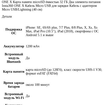
ONE X Карта памяти microSD ёмкостью 32 ГБ Два элемента питания
Insta360 ONE X Кабель Micro USB для зарядки Кабель с адаптером
Micro USB/Lightning (40 см)
Детали
iPhone: SE, 6S/6S plus, 7/7 Plus, 8/8 Plus, X, Xs, Xs
Поддержка
Max, iPad Pro (10.5″), iPad (2018), смартфоны с ОС
ОС
Android 5.1 и выше
Аккумулятор
1200 мАч
Встроенный
модуль
Да
Bluetooth
карта microSD (до 128Гб), класс скорости UHS-I V30,
Карта памяти
формат exFAT (FAT64)
Время заряда
около 100 минут
батареи
Встроенный
Да
модуль Wi-Fi