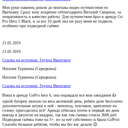
Мои руки наконец дошли до монтажа видео путешествия по
Вьетнаму. Сразу хочу искренне отблагодарить Виталий Смирнов, за
оперативность и качество работы. Для путешествия брал в аренду Go
Pro Hero 5 Black, и за все 19 дней она ни разу меня не подвела,
особенно при подводной съёмке.
21.05.2019
21.05.2019
Ссылка на источник:
Группа Вконтакте
Наталия Туранина (Середкина)
Наталия Туранина (Середкина)
Ссылка на источник:
Группа Вконтакте
Взяла в аренду GoPro hero 6, она оправдала все мои ожидания 👍
одной батареи хватало на весь активный день, ребята дали бесплатно
дополнительные штуки к ней - монопод, поплавок, крепление на
голову, пригодилось всё! Аренда отбилась почти в первый же день
выезда в джунгли на квадрах, так как там съемка стоила 3600 руб.
Подводная съёмка тоже на 5+, из-за неё собственно и брала GoPro)
Спасибо большое ребятам, чтобы мы без вас делали 😉