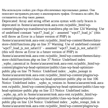
Мы используем cookies для сбора обезличенных персональных данных. Они
помогают настраивать рекламу и анализировать трафик. Оставаясь на сайте, Вы
соглашаетесь на сбор таких данных.
Deprecated: Array and string offset access syntax with curly braces is
deprecated in /home/a/aurarent/msk.aura-rent.ru/public_html/wp-
content/plugins/wp-translitera/wp-translitera.php on line 124 Warning: Use
of undefined constant ‘wpcf7_load_js’ - assumed '‘wpcf7_load_js’' (this
will throw an Error in a future version of PHP) in
/home/a/aurarent/msk.aura-rent.ru/public_html/wp-content/themes/daisy-
store-child/functions.php on line 37 Warning: Use of undefined constant
‘wpcf7_load_js_not_safari11’ - assumed '‘wpcf7_load_js_not_safari11’'
(this will throw an Error in a future version of PHP) in
/home/a/aurarent/msk.aura-rent.ru/public_html/wp-content/themes/daisy-
store-child/functions.php on line 37 Notice: Undefined index:
_wpho_canonical in /home/a/aurarent/msk.aura-rent.ru/public_html/wp-
content/plugins/wp-head-optimizer/public/class-wp-head-optimizer-
public.php on line 79 Notice: Undefined index: _wpho_jsonapi in
/home/a/aurarent/msk.aura-rent.ru/public_html/wp-content/plugins/wp-
head-optimizer/public/class-wp-head-optimizer-public.php on line 106
Notice: Undefined index: _wpho_ss_vesions in /home/a/aurarent/msk.aura-
rent.ru/public_html/wp-content/plugins/wp-head-optimizer/public/class-wp-
head-optimizer-public.php on line 113 Notice: Undefined index:
_wpho_np_urls in /home/a/aurarent/msk.aura-rent.ru/public_html/wp-
content/plugins/wp-head-optimizer/public/class-wp-head-optimizer-
public.php on line 124 Notice: Undefined index: _wpho_restapi_link in
/home/a/aurarent/msk.aura-rent.ru/public_html/wp-content/plugins/wp-