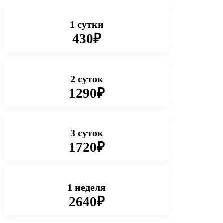
1 сутки
430₽
2 суток
1290₽
3 суток
1720₽
1 неделя
2640₽