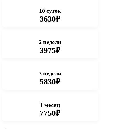
10 суток
3630₽
2 недели
3975₽
3 недели
5830₽
1 месяц
7750₽