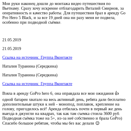
Мои руки наконец дошли до монтажа видео путешествия по
Вьетнаму. Сразу хочу искренне отблагодарить Виталий Смирнов, за
оперативность и качество работы. Для путешествия брал в аренду Go
Pro Hero 5 Black, и за все 19 дней она ни разу меня не подвела,
особенно при подводной съёмке.
21.05.2019
21.05.2019
Ссылка на источник:
Группа Вконтакте
Наталия Туранина (Середкина)
Наталия Туранина (Середкина)
Ссылка на источник:
Группа Вконтакте
Взяла в аренду GoPro hero 6, она оправдала все мои ожидания 👍
одной батареи хватало на весь активный день, ребята дали бесплатно
дополнительные штуки к ней - монопод, поплавок, крепление на
голову, пригодилось всё! Аренда отбилась почти в первый же день
выезда в джунгли на квадрах, так как там съемка стоила 3600 руб.
Подводная съёмка тоже на 5+, из-за неё собственно и брала GoPro)
Спасибо большое ребятам, чтобы мы без вас делали 😉