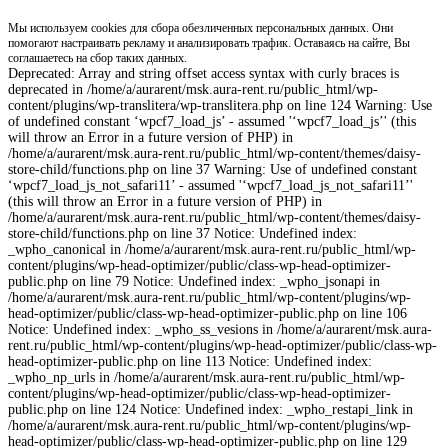
Мы используем cookies для сбора обезличенных персональных данных. Они
помогают настраивать рекламу и анализировать трафик. Оставаясь на сайте, Вы
соглашаетесь на сбор таких данных.
Deprecated: Array and string offset access syntax with curly braces is
deprecated in /home/a/aurarent/msk.aura-rent.ru/public_html/wp-
content/plugins/wp-translitera/wp-translitera.php on line 124 Warning: Use
of undefined constant ‘wpcf7_load_js’ - assumed '‘wpcf7_load_js’' (this
will throw an Error in a future version of PHP) in
/home/a/aurarent/msk.aura-rent.ru/public_html/wp-content/themes/daisy-
store-child/functions.php on line 37 Warning: Use of undefined constant
‘wpcf7_load_js_not_safari11’ - assumed '‘wpcf7_load_js_not_safari11’'
(this will throw an Error in a future version of PHP) in
/home/a/aurarent/msk.aura-rent.ru/public_html/wp-content/themes/daisy-
store-child/functions.php on line 37 Notice: Undefined index:
_wpho_canonical in /home/a/aurarent/msk.aura-rent.ru/public_html/wp-
content/plugins/wp-head-optimizer/public/class-wp-head-optimizer-
public.php on line 79 Notice: Undefined index: _wpho_jsonapi in
/home/a/aurarent/msk.aura-rent.ru/public_html/wp-content/plugins/wp-
head-optimizer/public/class-wp-head-optimizer-public.php on line 106
Notice: Undefined index: _wpho_ss_vesions in /home/a/aurarent/msk.aura-
rent.ru/public_html/wp-content/plugins/wp-head-optimizer/public/class-wp-
head-optimizer-public.php on line 113 Notice: Undefined index:
_wpho_np_urls in /home/a/aurarent/msk.aura-rent.ru/public_html/wp-
content/plugins/wp-head-optimizer/public/class-wp-head-optimizer-
public.php on line 124 Notice: Undefined index: _wpho_restapi_link in
/home/a/aurarent/msk.aura-rent.ru/public_html/wp-content/plugins/wp-
head-optimizer/public/class-wp-head-optimizer-public.php on line 129