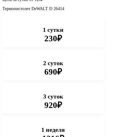
Термопистолет DeWALT D 26414
1 сутки
230₽
2 суток
690₽
3 суток
920₽
1 неделя