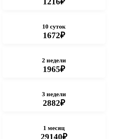
1216₽
10 суток
1672₽
2 недели
1965₽
3 недели
2882₽
1 месяц
29140₽