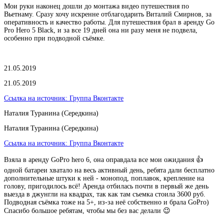
Мои руки наконец дошли до монтажа видео путешествия по
Вьетнаму. Сразу хочу искренне отблагодарить Виталий Смирнов, за
оперативность и качество работы. Для путешествия брал в аренду Go
Pro Hero 5 Black, и за все 19 дней она ни разу меня не подвела,
особенно при подводной съёмке.
21.05.2019
21.05.2019
Ссылка на источник:
Группа Вконтакте
Наталия Туранина (Середкина)
Наталия Туранина (Середкина)
Ссылка на источник:
Группа Вконтакте
Взяла в аренду GoPro hero 6, она оправдала все мои ожидания 👍
одной батареи хватало на весь активный день, ребята дали бесплатно
дополнительные штуки к ней - монопод, поплавок, крепление на
голову, пригодилось всё! Аренда отбилась почти в первый же день
выезда в джунгли на квадрах, так как там съемка стоила 3600 руб.
Подводная съёмка тоже на 5+, из-за неё собственно и брала GoPro)
Спасибо большое ребятам, чтобы мы без вас делали 😉