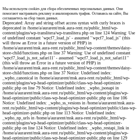
Мы используем cookies для сбора обезличенных персональных данных. Они
помогают настраивать рекламу и анализировать трафик. Оставаясь на сайте, Вы
соглашаетесь на сбор таких данных.
Deprecated: Array and string offset access syntax with curly braces is
deprecated in /home/a/aurarent/msk.aura-rent.ru/public_html/wp-
content/plugins/wp-translitera/wp-translitera.php on line 124 Warning: Use
of undefined constant ‘wpcf7_load_js’ - assumed '‘wpcf7_load_js’' (this
will throw an Error in a future version of PHP) in
/home/a/aurarent/msk.aura-rent.ru/public_html/wp-content/themes/daisy-
store-child/functions.php on line 37 Warning: Use of undefined constant
‘wpcf7_load_js_not_safari11’ - assumed '‘wpcf7_load_js_not_safari11’'
(this will throw an Error in a future version of PHP) in
/home/a/aurarent/msk.aura-rent.ru/public_html/wp-content/themes/daisy-
store-child/functions.php on line 37 Notice: Undefined index:
_wpho_canonical in /home/a/aurarent/msk.aura-rent.ru/public_html/wp-
content/plugins/wp-head-optimizer/public/class-wp-head-optimizer-
public.php on line 79 Notice: Undefined index: _wpho_jsonapi in
/home/a/aurarent/msk.aura-rent.ru/public_html/wp-content/plugins/wp-
head-optimizer/public/class-wp-head-optimizer-public.php on line 106
Notice: Undefined index: _wpho_ss_vesions in /home/a/aurarent/msk.aura-
rent.ru/public_html/wp-content/plugins/wp-head-optimizer/public/class-wp-
head-optimizer-public.php on line 113 Notice: Undefined index:
_wpho_np_urls in /home/a/aurarent/msk.aura-rent.ru/public_html/wp-
content/plugins/wp-head-optimizer/public/class-wp-head-optimizer-
public.php on line 124 Notice: Undefined index: _wpho_restapi_link in
/home/a/aurarent/msk.aura-rent.ru/public_html/wp-content/plugins/wp-
head-optimizer/public/class-wp-head-optimizer-public.php on line 129