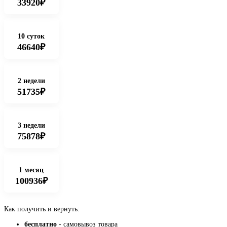
33920₽
10 суток
46640₽
2 недели
51735₽
3 недели
75878₽
1 месяц
100936₽
Как получить и вернуть:
бесплатно
- самовывоз товара