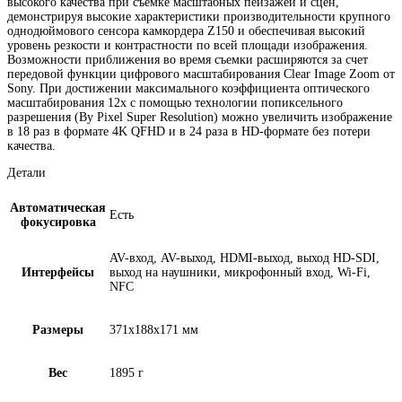
высокого качества при съемке масштабных пейзажей и сцен,
демонстрируя высокие характеристики производительности крупного
однодюймового сенсора камкордера Z150 и обеспечивая высокий
уровень резкости и контрастности по всей площади изображения.
Возможности приближения во время съемки расширяются за счет
передовой функции цифрового масштабирования Clear Image Zoom от
Sony. При достижении максимального коэффициента оптического
масштабирования 12x с помощью технологии попиксельного
разрешения (By Pixel Super Resolution) можно увеличить изображение
в 18 раз в формате 4K QFHD и в 24 раза в HD-формате без потери
качества.
Детали
Автоматическая
Есть
фокусировка
AV-вход, AV-выход, HDMI-выход, выход HD-SDI,
Интерфейсы
выход на наушники, микрофонный вход, Wi-Fi,
NFC
Размеры
371x188x171 мм
Вес
1895 г