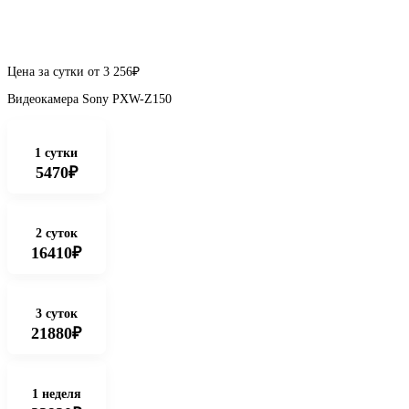
Цена за сутки от
3 256
₽
Видеокамера Sony PXW-Z150
1 сутки
5470₽
2 суток
16410₽
3 суток
21880₽
1 неделя