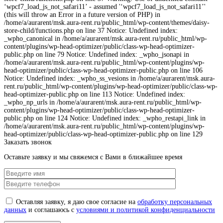
‘wpcf7_load_js_not_safari11’ - assumed '‘wpcf7_load_js_not_safari11’'
(this will throw an Error in a future version of PHP) in
/home/a/aurarent/msk.aura-rent.ru/public_html/wp-content/themes/daisy-
store-child/functions.php on line 37 Notice: Undefined index:
_wpho_canonical in /home/a/aurarent/msk.aura-rent.ru/public_html/wp-
content/plugins/wp-head-optimizer/public/class-wp-head-optimizer-
public.php on line 79 Notice: Undefined index: _wpho_jsonapi in
/home/a/aurarent/msk.aura-rent.ru/public_html/wp-content/plugins/wp-
head-optimizer/public/class-wp-head-optimizer-public.php on line 106
Notice: Undefined index: _wpho_ss_vesions in /home/a/aurarent/msk.aura-
rent.ru/public_html/wp-content/plugins/wp-head-optimizer/public/class-wp-
head-optimizer-public.php on line 113 Notice: Undefined index:
_wpho_np_urls in /home/a/aurarent/msk.aura-rent.ru/public_html/wp-
content/plugins/wp-head-optimizer/public/class-wp-head-optimizer-
public.php on line 124 Notice: Undefined index: _wpho_restapi_link in
/home/a/aurarent/msk.aura-rent.ru/public_html/wp-content/plugins/wp-
head-optimizer/public/class-wp-head-optimizer-public.php on line 129
Заказать звонок
Оставьте заявку и мы свяжемся с Вами в ближайшее время
Оставляя заявку, я даю свое согласие на
обработку персональных
данных
и соглашаюсь с
условиями и политикой конфиденциальности