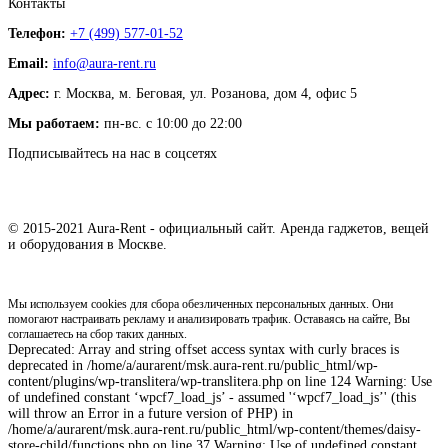
Контакты
Телефон:
+7 (499) 577-01-52
Email:
info@aura-rent.ru
Адрес:
г. Москва, м. Беговая, ул. Розанова, дом 4, офис 5
Мы работаем:
пн-вс. с 10:00 до 22:00
Подписывайтесь на нас в соцсетях
© 2015-2021 Aura-Rent - официальный сайт. Аренда гаджетов, вещей
и оборудования в Москве.
Мы используем cookies для сбора обезличенных персональных данных. Они
помогают настраивать рекламу и анализировать трафик. Оставаясь на сайте, Вы
соглашаетесь на сбор таких данных.
Deprecated: Array and string offset access syntax with curly braces is
deprecated in /home/a/aurarent/msk.aura-rent.ru/public_html/wp-
content/plugins/wp-translitera/wp-translitera.php on line 124 Warning: Use
of undefined constant ‘wpcf7_load_js’ - assumed '‘wpcf7_load_js’' (this
will throw an Error in a future version of PHP) in
/home/a/aurarent/msk.aura-rent.ru/public_html/wp-content/themes/daisy-
store-child/functions.php on line 37 Warning: Use of undefined constant