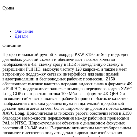
Сумка
Описание
Детали
Описание
Профессиональный ручной камкордер PXW-Z150 от Sony подходит
для любых условий съемки и обеспечивает высокое качество
изображения в 4K, съемку сразу в HDR и замедленную съемку в
разрешении Full HD, высокую частоту 120 кадров-с, а также имеет
встроенную поддержку сетевых интерфейсов для задач прямой
видеотрансляции и беспроводных рабочих процессов. Z150
обеспечивает высокое качество передачи видеосигнала в форматах 4K
и Full HD, поддерживает запись с помощью передового кодека XAVC
Long GOP со скоростью потока 100 Мбит-с в формате 4K QFHD и
позволяет гибко встраиваться в рабочий процесс. Высокое качество
изображения с низким уровнем шума и тщательной проработкой
деталей достигается за счет более широкого цифрового потока кодека
XAVC Long. Дополнительная гибкость работы обеспечивается в Z150
благодаря возможности переключения между рабочими процессами
PAL и NTSC. Широкоугольный объектив с диапазоном фокусных
расстояний 29–348 мм и 12-кратным оптическим масштабированием
позволяет с легкостью получать детализированные изображения