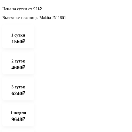
Цена за сутки от
921
₽
Высечные ножницы Makita JN 1601
1 сутки
1560₽
2 суток
4680₽
3 суток
6240₽
1 неделя
9648₽