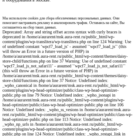
и оборудования в Москве.
Мы используем cookies для сбора обезличенных персональных данных. Они
помогают настраивать рекламу и анализировать трафик. Оставаясь на сайте, Вы
соглашаетесь на сбор таких данных.
Deprecated: Array and string offset access syntax with curly braces is
deprecated in /home/a/aurarent/msk.aura-rent.ru/public_html/wp-
content/plugins/wp-translitera/wp-translitera.php on line 124 Warning: Use
of undefined constant ‘wpcf7_load_js’ - assumed '‘wpcf7_load_js’' (this
will throw an Error in a future version of PHP) in
/home/a/aurarent/msk.aura-rent.ru/public_html/wp-content/themes/daisy-
store-child/functions.php on line 37 Warning: Use of undefined constant
‘wpcf7_load_js_not_safari11’ - assumed '‘wpcf7_load_js_not_safari11’'
(this will throw an Error in a future version of PHP) in
/home/a/aurarent/msk.aura-rent.ru/public_html/wp-content/themes/daisy-
store-child/functions.php on line 37 Notice: Undefined index:
_wpho_canonical in /home/a/aurarent/msk.aura-rent.ru/public_html/wp-
content/plugins/wp-head-optimizer/public/class-wp-head-optimizer-
public.php on line 79 Notice: Undefined index: _wpho_jsonapi in
/home/a/aurarent/msk.aura-rent.ru/public_html/wp-content/plugins/wp-
head-optimizer/public/class-wp-head-optimizer-public.php on line 106
Notice: Undefined index: _wpho_ss_vesions in /home/a/aurarent/msk.aura-
rent.ru/public_html/wp-content/plugins/wp-head-optimizer/public/class-wp-
head-optimizer-public.php on line 113 Notice: Undefined index:
_wpho_np_urls in /home/a/aurarent/msk.aura-rent.ru/public_html/wp-
content/plugins/wp-head-optimizer/public/class-wp-head-optimizer-
public.php on line 124 Notice: Undefined index: _wpho_restapi_link in