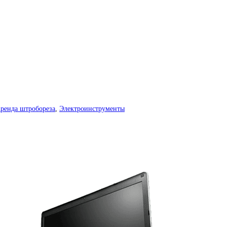
ренда штробореза
,
Электроинструменты