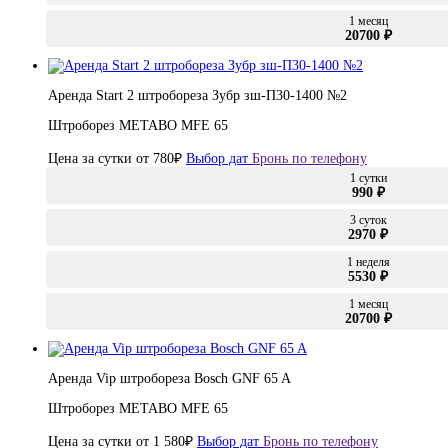
1 месяц
20700 ₽
Аренда Start 2 штробореза Зубр зш-П30-1400 №2
Штроборез METABO MFE 65
Цена за сутки от
780
₽
Выбор дат
Бронь по телефону
1 сутки
990 ₽
3 суток
2970 ₽
1 неделя
5530 ₽
1 месяц
20700 ₽
Аренда Vip штробореза Bosch GNF 65 A
Штроборез METABO MFE 65
Цена за сутки от
1 580
₽
Выбор дат
Бронь по телефону