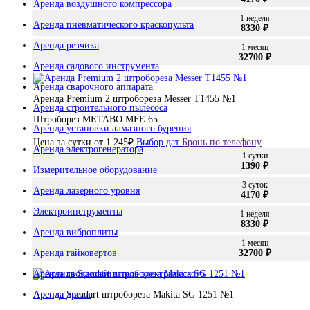
Аренда воздушного компрессора
1 неделя
Аренда пневматического краскопульта
8330 ₽
Аренда резчика
1 месяц
32700 ₽
Аренда садового инструмента
Аренда сварочного аппарата
Аренда Premium 2 штробореза Messer T1455 №1
Аренда строительного пылесоса
Штроборез METABO MFE 65
Аренда установки алмазного бурения
Цена за сутки от
1 245
₽
Выбор дат
Бронь по телефону
Аренда электрогенератора
1 сутки
1390 ₽
Измерительное оборудование
3 суток
Аренда лазерного уровня
4170 ₽
Электроинструменты
1 неделя
8330 ₽
Аренда виброплиты
1 месяц
Аренда гайковертов
32700 ₽
Аренда гвоздезабивателя электрического
Аренда дрели
Аренда Standart штробореза Makita SG 1251 №1