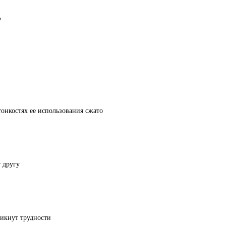
онкостях ее использования сжато
 другу
никнут трудности