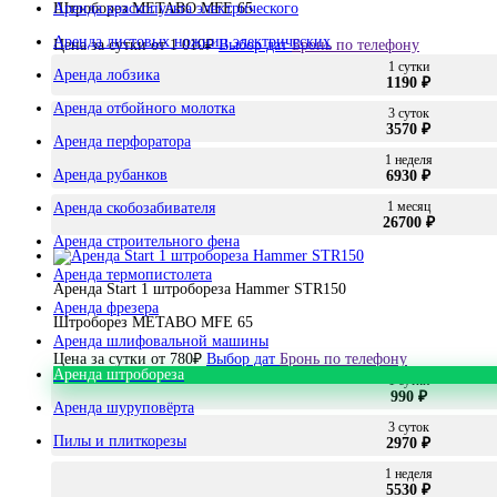
Аренда краскопульта электрического
Штроборез METABO MFE 65
Аренда листовых ножниц электрических
Цена за сутки от
1 010
₽
Выбор дат
Бронь по телефону
1 сутки
Аренда лобзика
1190 ₽
Аренда отбойного молотка
3 суток
3570 ₽
Аренда перфоратора
1 неделя
Аренда рубанков
6930 ₽
1 месяц
Аренда скобозабивателя
26700 ₽
Аренда строительного фена
Аренда термопистолета
Аренда Start 1 штробореза Hammer STR150
Аренда фрезера
Штроборез METABO MFE 65
Аренда шлифовальной машины
Цена за сутки от
780
₽
Выбор дат
Бронь по телефону
Аренда штробореза
1 сутки
990 ₽
Аренда шуруповёрта
3 суток
Пилы и плиткорезы
2970 ₽
1 неделя
5530 ₽