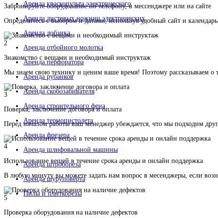
Аренда краскопульта электрического
Забронируйте оборудование по телефону, в мессенджере или на сайте
Аренда листовых ножниц электрических
Определитесь с выбором и датами, используя удобный сайт и календарь
Аренда лобзика
2
Аренда отбойного молотка
Знакомство с вещами и необходимый инструктаж
Аренда перфоратора
Мы знаем свою технику и ценим ваше время! Поэтому рассказываем о т
Аренда рубанков
Аренда скобозабивателя
3
Аренда строительного фена
Поверка, заключение договора и оплата
Аренда термопистолета
Перед началом работы ваш менеджер убеждается, что мы подходим друг
Аренда фрезера
4
Аренда шлифовальной машины
Использование вещей в течение срока аренды и онлайн поддержка
Аренда штробореза
В любую минуту вы можете задать нам вопрос в месенджеры, если воз
Аренда шуруповёрта
Пилы и плиткорезы
5
Проверка оборудования на наличие дефектов