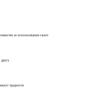
онкостях ее использования сжато
 другу
никнут трудности