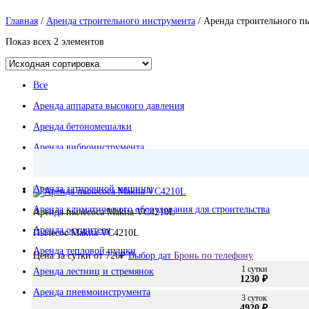
Главная
/
Аренда строительного инструмента
/ Аренда строительного п
Показ всех 2 элементов
Все
Аренда аппарата высокого давления
Аренда бетономешалки
Аренда виброинструмента
Аренда вышки туры
Аренда затирочной машины
Аренда климатического оборудования для строительства
Аренда пылесоса Makita VC4210L
Аренда осушителя
Пылесос Makita VC4210L
Аренда тепловой пушки
Цена за сутки от
726
₽
Выбор дат
Бронь по телефону
1 сутки
Аренда лестниц и стремянок
1230 ₽
Аренда пневмоинструмента
3 суток
4920 ₽