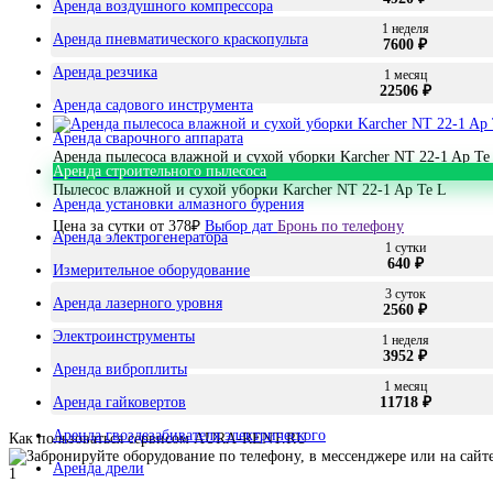
Аренда воздушного компрессора
1 неделя
Аренда пневматического краскопульта
7600 ₽
Аренда резчика
1 месяц
22506 ₽
Аренда садового инструмента
Аренда сварочного аппарата
Аренда пылесоса влажной и сухой уборки Karcher NT 22-1 Ap Te
Аренда строительного пылесоса
Пылесос влажной и сухой уборки Karcher NT 22-1 Ap Te L
Аренда установки алмазного бурения
Цена за сутки от
378
₽
Выбор дат
Бронь по телефону
Аренда электрогенератора
1 сутки
640 ₽
Измерительное оборудование
3 суток
Аренда лазерного уровня
2560 ₽
Электроинструменты
1 неделя
3952 ₽
Аренда виброплиты
1 месяц
Аренда гайковертов
11718 ₽
Аренда гвоздезабивателя электрического
Как пользоваться сервисом AURA-RENT.RU
Аренда дрели
1